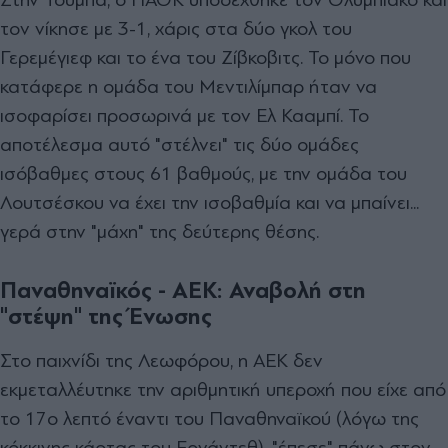
τον νίκησε με 3-1, χάρις στα δύο γκολ του
Γερεμέγιεφ και το ένα του Ζίβκοβιτς. Το μόνο που
κατάφερε η ομάδα του Μεντιλίμπαρ ήταν να
ισοφαρίσει προσωρινά με τον Ελ Κααμπί. Το
αποτέλεσμα αυτό "στέλνει" τις δύο ομάδες
ισόβαθμες στους 61 βαθμούς, με την ομάδα του
Λουτσέσκου να έχει την ισοβαθμία και να μπαίνει...
γερά στην "μάχη" της δεύτερης θέσης.
Παναθηναϊκός - ΑΕΚ: Αναβολή στη
"στέψη" της Ένωσης
Στο παιχνίδι της Λεωφόρου, η ΑΕΚ δεν
εκμεταλλέυτηκε την αριθμητική υπεροχή που είχε από
το 17ο λεπτό έναντι του Παναθηναϊκού (λόγω της
κόκκινης κάρτας του Ερνάντεθ), "έπεσε" πάνω στον...