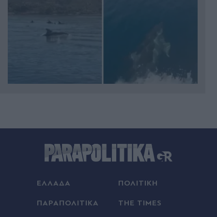
Πριν 27 λεπτά
Φωτιές: Ολοκληρώθηκαν οι αυτοψίες σε 325
κτίρια - Τα 118 χαρακτηρίστηκαν "κόκκινα"
Πριν 35 λεπτά
Αγωγή κατά της κυβέρνησης Τραμπ για "άρνηση
αποκάλυψης της αλήθειας για το ράντσο
Έπσταϊν"
ΕΛΛΑΔΑ
ΠΟΛΙΤΙΚΗ
Πριν 38 λεπτά
ΠΑΡΑΠΟΛΙΤΙΚΑ
THE TIMES
Νέα εθνική πολιτική για την ελληνομάθεια: Οι