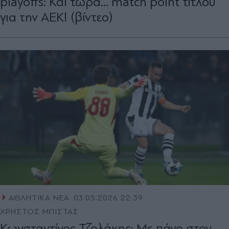
playoffs: Και τώρα... match point τίτλου
για την ΑΕΚ! (βίντεο)
ΑΘΛΗΤΙΚΑ ΝΕΑ
03.05.2026 22:39
ΧΡΗΣΤΟΣ ΜΠΙΣΤΑΣ
Κωνσταντίνος Τζολάκης: Με πάγο στον