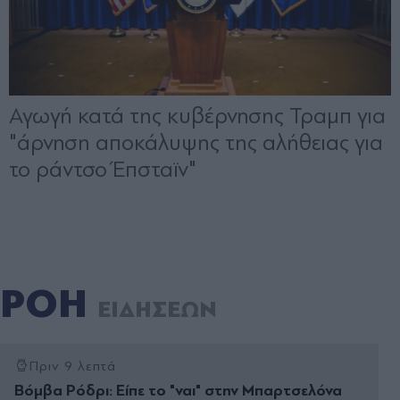
ΡΟΗ
ΕΙΔΗΣΕΩΝ
Πριν 9 λεπτά
Βόμβα Ρόδρι: Είπε το "ναι" στην Μπαρτσελόνα