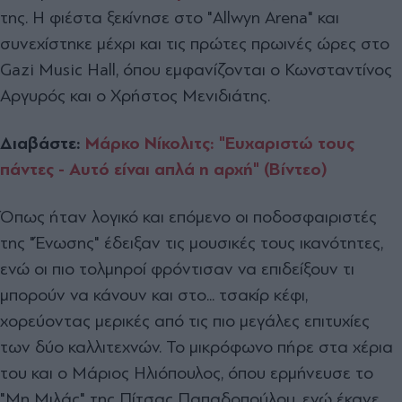
της. Η φιέστα ξεκίνησε στο "Allwyn Arena" και
συνεχίστηκε μέχρι και τις πρώτες πρωινές ώρες στο
Gazi Music Hall, όπου εμφανίζονται ο Κωνσταντίνος
Αργυρός και ο Χρήστος Μενιδιάτης.
Διαβάστε:
Μάρκο Νίκολιτς: "Ευχαριστώ τους
πάντες - Αυτό είναι απλά η αρχή" (Βίντεο)
Όπως ήταν λογικό και επόμενο οι ποδοσφαιριστές
της "Ένωσης" έδειξαν τις μουσικές τους ικανότητες,
ενώ οι πιο τολμηροί φρόντισαν να επιδείξουν τι
μπορούν να κάνουν και στο... τσακίρ κέφι,
χορεύοντας μερικές από τις πιο μεγάλες επιτυχίες
των δύο καλλιτεχνών. Το μικρόφωνο πήρε στα χέρια
του και ο Μάριος Ηλιόπουλος, όπου ερμήνευσε το
"Μη Μιλάς" της Πίτσας Παπαδοπούλου, ενώ έκανε