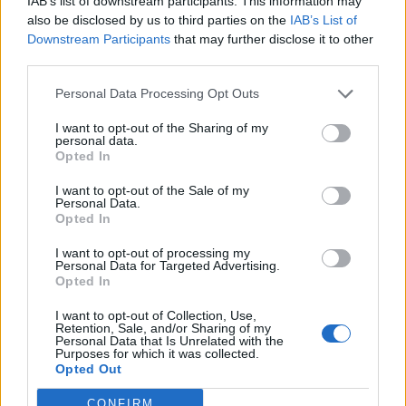
IAB’s list of downstream participants. This information may
και οι πύρινες ομιλίες Ηλιόπουλου,
also be disclosed by us to third parties on the
IAB’s List of
Εγγραφή στο newsletter
Downstream Participants
that may further disclose it to other
Νίκολιτς, Ριμπάλτα! (Βίντεο)
third parties.
Personal Data Processing Opt Outs
I want to opt-out of the Sharing of my
personal data.
*
Opted In
Αποδέχομαι τους
όρους χρήσης
και την πολιτική απορρήτου
I want to opt-out of the Sale of my
Personal Data.
Opted In
Εγγραφή
I want to opt-out of processing my
Personal Data for Targeted Advertising.
Opted In
X
I want to opt-out of Collection, Use,
Retention, Sale, and/or Sharing of my
Personal Data that Is Unrelated with the
Purposes for which it was collected.
Opted Out
ΑΘΛΗΤΙΚΑ ΝΕΑ
17.05.2026 23:11
PARAPOLITIKA NEWSROOM
CONFIRM