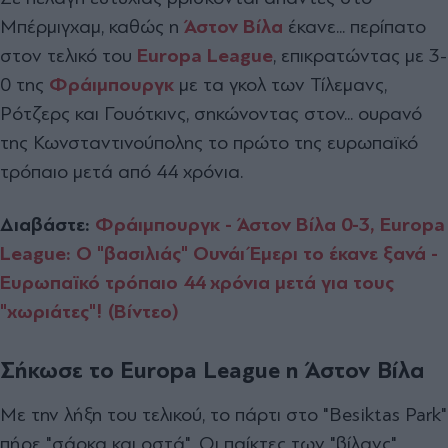
Μπέρμιγχαμ, καθώς η
Άστον Βίλα
έκανε... περίπατο
στον τελικό του
Europa League
, επικρατώντας με 3-
0 της
Φράιμπουργκ
με τα γκολ των Τίλεμανς,
Ρότζερς και Γουότκινς, σηκώνοντας στον... ουρανό
της Κωνσταντινούπολης το πρώτο της ευρωπαϊκό
τρόπαιο μετά από 44 χρόνια.
Διαβάστε:
Φράιμπουργκ - Άστον Βίλα 0-3, Europa
League: Ο "βασιλιάς" Ουνάι Έμερι το έκανε ξανά -
Ευρωπαϊκό τρόπαιο 44 χρόνια μετά για τους
"χωριάτες"! (Βίντεο)
Σήκωσε το Europa League η Άστον Βίλα
Με την λήξη του τελικού, το πάρτι στο "Besiktas Park"
πήρε "σάρκα και οστά". Οι παίκτες των "βίλανς"