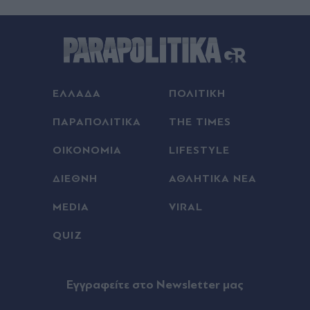
Μαρέβα στα Χανιά (Εικόνες)
00:18
Γαλλία: Απάντησε η πρόεδρος των Οικολόγων
στον Έλον Μασκ, που την κατηγόρησε για εθνική
προδοσία - "Θέλει να ωθήσει όλη την Ευρώπη σε
ΕΛΛΑΔΑ
ΠΟΛΙΤΙΚΗ
πλήρη υποταγή στις ΗΠΑ
ΠΑΡΑΠΟΛΙΤΙΚΑ
THE TIMES
00:18
ΟΙΚΟΝΟΜΙΑ
LIFESTYLE
Europa League: Η ΤΣΣΚΑ Σόφιας επιβλήθηκε 3-
0 της Μακάμπι Τελ Αβίβ και ετοιμάζεται για ΟΦΗ,
ΔΙΕΘΝΗ
ΑΘΛΗΤΙΚΑ ΝΕΑ
γκολ ο Παυλίδης στην εξάρα της Μπενφίκα
MEDIA
VIRAL
00:08
QUIZ
Τραμπ: Σχέδιο για κατάργηση της υπηκοότητας
σε παιδιά αλλοδαπών που γεννιούνται στις ΗΠΑ
Eγγραφείτε στο Newsletter μας
00:08