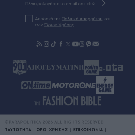
Ανδρομάχη: Ποζάρει μέσα στη θάλασσα με
πολύχρωμο μπικίνι ασορτί μπολερό - "Μπανάκι"
(Εικάνα)
Αποδοχή της
Πολιτική Απορρήτου
και
των
Όρων Χρήσης
00:01
"Σεισμός" στην Τραπεζούντα για Σαλάχ: Πάνω
από 30.000 οπαδοί αποθέωσαν τον Αιγύπτιο
στην παρουσίασή του! (Εικόνες & βίντεο)
©PARAPOLITIKA 2026 ALL RIGHTS RESERVED
ΤΑΥΤΟΤΗΤΑ
ΟΡΟΙ ΧΡΗΣΗΣ
ΕΠΙΚΟΙΝΩΝΙΑ