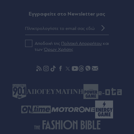
Eγγραφείτε στο Newsletter μας
Πριν 38 λεπτά
Τρόμος στις ΗΠΑ: Βρέθηκε νεκρός 78χρονος,
κατηγορείται ότι τον μαχαίρωσε 15χρονος -
Φορούσε στολή κλόουν, χτυπούσε κουδούνια
και έλεγε "έχω ένα δώρο για σένα" (Βίντεο)
Αποδοχή της
Πολιτική Απορρήτου
και
των
Όρων Χρήσης
Πριν 41 λεπτά
Ζαλγκίρις: Ανακοίνωσε Κίναν Έβανς, που πάει
δανεικός στους Λόντον Λάιονς