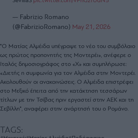
SevillaS
pic.twitter.com/vPhGzfUdN5
— Fabrizio Romano
(@FabrizioRomano)
May 21, 2026
"Ο Ματίας Αλμέιδα υπέγραψε το νέο του συμβόλαιο
ως πρώτος προπονητής της Μοντερέι», ανέφερε ο
Ιταλός δημοσιογράφος στο «X» και συμπλήρωσε:
«Διετής η συμφωνία για τον Αλμέιδα στην Μοντερέι.
Ακολουθούν οι ανακοινώσεις. Ο Αλμέιδα επιστρέφει
στο Μεξικό έπειτα από την κατάκτηση τεσσάρων
τίτλων με την Τσίβας πριν εργαστεί στην ΑΕΚ και τη
Σεβίλλη", αναφέρει στην ανάρτησή του ο Ρομάνο.
TAGS:
#Μοντερέι
#Ματίας Αλμέιδα
#Ποδόσφαιρο