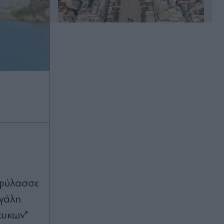
Πριν 32 λεπτά
Κυψέλη: Πώς "έδεσε" η ΕΛ.ΑΣ. τον
26χρονο Αφγανό για τη δολοφονία
της Ελίζαμπεθ Ρος - Το WhatsApp,
τα σήματα των κεραιών και οι
λογαριασμοί Google έπαιξαν
καθοριστικό ρόλο
Πριν 40 λεπτά
"Καμπανάκι" Καντερέ για το
φθινόπωρο: Η προειδοποίηση για
πιφύλασσε
τις πλημμύρες μετά τις φωτιές και η
έκκληση για το μετεωρολογικό
εγάλη
ραντάρ της Αίγινας
ευκων"