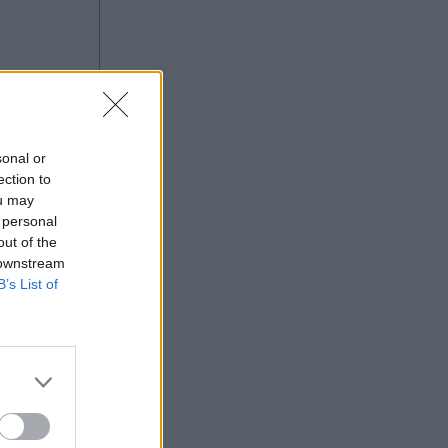
αλλά πρέπει να διορθώσουμε τα
πρώτα λεπτά"
sonal or
ection to
ou may
 personal
out of the
 downstream
B’s List of
ζεκτ"
η. Ο