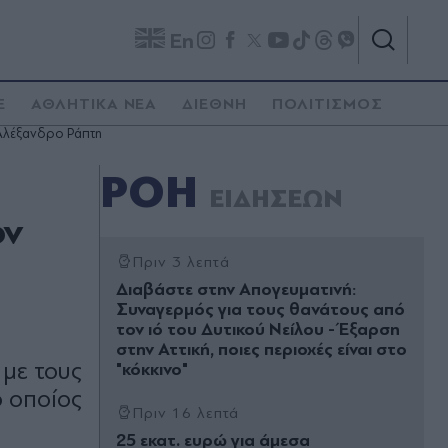
En
E
ΑΘΛΗΤΙΚΑ ΝΕΑ
ΔΙΕΘΝΗ
ΠΟΛΙΤΙΣΜΟΣ
 Αλέξανδρο Ράπτη
ΡΟΗ
ΕΙΔΗΣΕΩΝ
ον
Πριν 3 λεπτά
Διαβάστε στην Απογευματινή:
Συναγερμός για τους θανάτους από
τον ιό του Δυτικού Νείλου - Έξαρση
στην Αττική, ποιες περιοχές είναι στο
με τους
"κόκκινο"
 οποίος
Πριν 16 λεπτά
25 εκατ. ευρώ για άμεσα