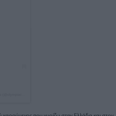
Η δημοσίευση κοινοποιήθηκε από το χρήστη Olympiacos Piraeus (@olympiacossfp)
ύ χαρούμενος που γυρίζω στην Ελλάδα και στον