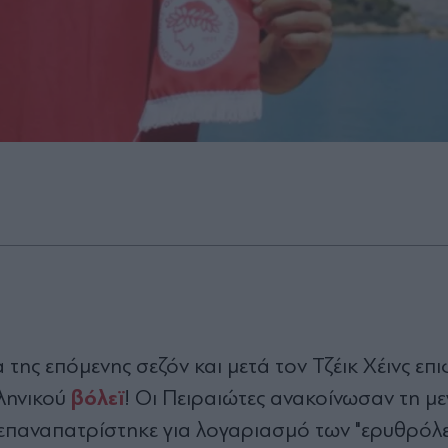
δα της επόμενης σεζόν και μετά τον Τζέικ Χέινς ε
βόλεϊ
λληνικού
! Οι Πειραιώτες ανακοίνωσαν τη μ
επαναπατρίστηκε για λογαριασμό των "ερυθρόλ