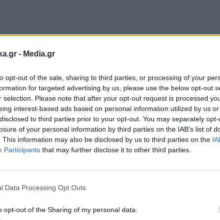
ka.gr -
Media.gr
to opt-out of the sale, sharing to third parties, or processing of your per
formation for targeted advertising by us, please use the below opt-out s
r selection. Please note that after your opt-out request is processed y
eing interest-based ads based on personal information utilized by us or
disclosed to third parties prior to your opt-out. You may separately opt-
losure of your personal information by third parties on the IAB’s list of
. This information may also be disclosed by us to third parties on the
IA
Η δημοσίευση κοινοποιήθηκε από το χρήστη Olympiacos Piraeus (@olympiacossfp)
Participants
that may further disclose it to other third parties.
Εγγραφή στο
newsletter
 Ολυμπιακό ένα πολύ δυνατό πρότ
l Data Processing Opt Outs
o opt-out of the Sharing of my personal data.
ξη της συνεργασίας του με τον Αλέξανδρο Ράπτ