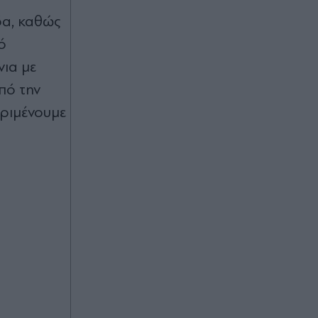
δα, καθώς
ό
νια με
από την
εριμένουμε