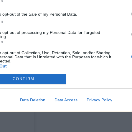
In
ε το νέο του συμβόλαιο και εντάσσεται στο ρόστ
ρος Ράπτης, σε ηλικία 26 ετών, αποτελεί έναν 
*
o opt-out of the Sale of my Personal Data.
Αποδέχομαι τους
όρους χρήσης
In
ταία τέσσερα χρόνια, αγωνίστηκε στο εξωτερικό
και την πολιτική απορρήτου
να). Στην Ελλάδα, έχει αγωνιστεί σε ΠΑΟΚ (2022-
to opt-out of processing my Personal Data for Targeted
ing.
Εγγραφή
της Εθνικής μας ομάδας Ανδρών, στην οποία αγων
In
o opt-out of Collection, Use, Retention, Sale, and/or Sharing
ersonal Data that Is Unrelated with the Purposes for which it
lected.
X
Out
CONFIRM
Data Deletion
Data Access
Privacy Policy