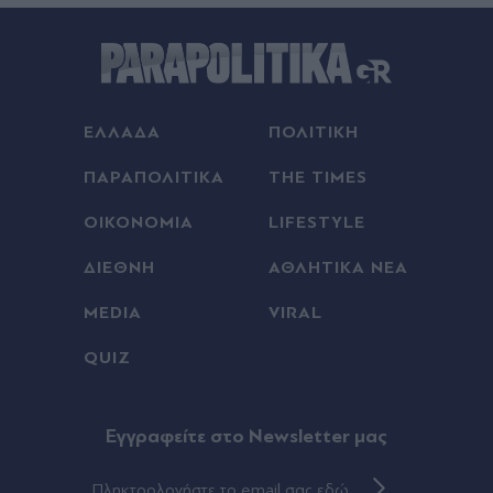
ΗΠΑ: Διχασμός στους Δημοκρατικούς μετά από
άλλη μια νίκη της λαϊκίστικης αριστεράς
Πριν 18 λεπτά
Ιός του Δυτικού Νείλου: Ανακοίνωσε 23 νέα
ΕΛΛΑΔΑ
ΠΟΛΙΤΙΚΗ
κρούσματα την τελευταία εβδομάδα ο ΕΟΔΥ
ΠΑΡΑΠΟΛΙΤΙΚΑ
THE TIMES
Πριν 23 λεπτά
Δανάη Μπάρκα: Το σχόλιο για "πλαστική" και η
ΟΙΚΟΝΟΜΙΑ
LIFESTYLE
αποστομωτική απάντησή της - "Μόνο με
πλαστικές συντηρείς τέτοιο έργο τέχνης"
ΔΙΕΘΝΗ
ΑΘΛΗΤΙΚΑ ΝΕΑ
(Εικόνα)
MEDIA
VIRAL
Πριν 27 λεπτά
QUIZ
Μάχη με τις φλόγες στα Φάρσαλα, ενισχύθηκαν
τα εναέρια στη Σκύρο, καλύτερη η εικόνα στην
Αγία Μαρίνα Ηλείας
Eγγραφείτε στο Newsletter μας
Πριν 33 λεπτά