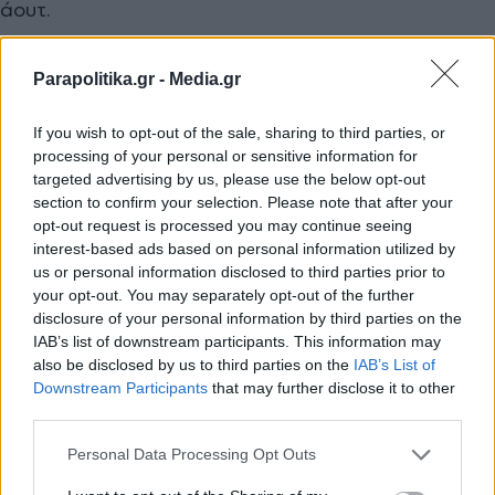
άουτ.
Στο 81', ο Ιβάν Γιοβάνοβιτς συνέχισε τις αλλαγές
Parapolitika.gr -
Media.gr
προκειμένου να δώσει χρόνο συμμετοχής σε όλους
If you wish to opt-out of the sale, sharing to third parties, or
τους παίκτες ρίχνοντας στη μάχη για τα τελευταία
processing of your personal or sensitive information for
λεπτά τους Ντόι, Μουζακίτη, Μανδά και Μασούρα.
targeted advertising by us, please use the below opt-out
section to confirm your selection. Please note that after your
opt-out request is processed you may continue seeing
Απίθανο φινάλε και «buzzer-beater»
interest-based ads based on personal information utilized by
ισοφάριση με Μασούρα στο 95'!
us or personal information disclosed to third parties prior to
your opt-out. You may separately opt-out of the further
Εκεί που όλα έδειχναν ότι το παιχνίδι θα
disclosure of your personal information by third parties on the
ολοκληρωνόταν με μια άδικη ήττα για την Εθνική
IAB’s list of downstream participants. This information may
also be disclosed by us to third parties on the
IAB’s List of
μας, η «Γαλανόλευκη» αρνήθηκε να χάσει και βρήκε
Εγγραφή στο newsletter
Downstream Participants
that may further disclose it to other
τη λύτρωση στην τελευταία φάση των
third parties.
καθυστερήσεων.
Personal Data Processing Opt Outs