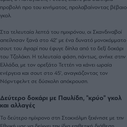
προβολή προ του κινήματος, προλαβαίνοντας βέβαιο
γκολ.
Στα τελευταία λεπτά του ημιχρόνου, οι Σκανδιναβοί
απείλησαν ξανά στο 42' με ένα δυνατό μονοκόμματο
σουτ του Αγιαρί που έφυγε δίπλα από το δεξί δοκάρι
του Τζολάκη. Η τελευταία φάση, πάντως, ανήκε στην
Ελλάδα, με τον ορεξάτο Τεττέη να κάνει ωραία
ενέργεια και σουτ στο 45', αναγκάζοντας τον
Νόρντφελντ σε δύσκολη απόκρουση.
Δεύτερο δοκάρι με Παυλίδη, "κρύο" γκολ
και αλλαγές
Το δεύτερο ημίχρονο στη Στοκχόλμη ξεκίνησε με την
Εθνική μας να δείχνει την ίδια επιθετική διάθεση,