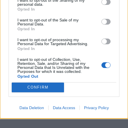
I want to opt-out of the Sharing of my
Στο 90'+5', ο Κωστούλας πραγματοποίησε μια
personal data.
*
Opted In
εξαιρετική ενέργεια από τα αριστερά και έβγαλε μια
Αποδέχομαι τους
όρους χρήσης
πανέμορφη σέντρα με το δεξί. Ο Μασούρας, που είχε
και την πολιτική απορρήτου
I want to opt-out of the Sale of my
Personal Data.
περάσει ως αλλαγή στο ματς, διάβασε υποδειγματικά
Opted In
Εγγραφή
τη φάση, κινήθηκε ταχύτατα στο πίσω δοκάρι και με
I want to opt-out of processing my
μια υποδειγματική προβολή έστειλε την μπάλα στα
Personal Data for Targeted Advertising.
Opted In
δίχτυα για το 2-2, ξεσπώντας σε έξαλλα πανηγύρια
X
I want to opt-out of Collection, Use,
μαζί με όλο τον ελληνικό πάγκο!
Retention, Sale, and/or Sharing of my
Personal Data that Is Unrelated with the
Purposes for which it was collected.
Opted Out
CONFIRM
Data Deletion
Data Access
Privacy Policy