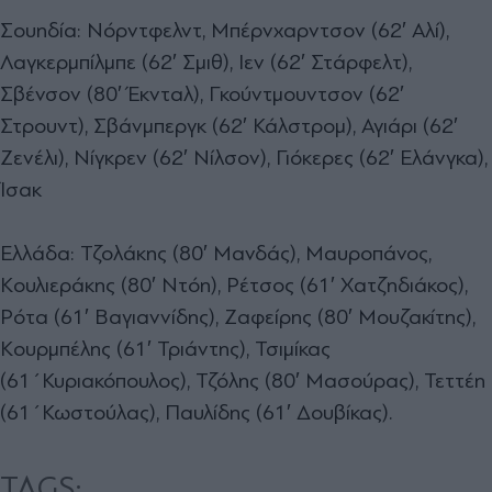
Σουηδία: Νόρντφελντ, Μπέρνχαρντσον (62′ Αλί),
Λαγκερμπίλμπε (62′ Σμιθ), Iεν (62′ Στάρφελτ),
Σβένσον (80′ Έκνταλ), Γκούντμουντσον (62′
Στρουντ), Σβάνμπεργκ (62′ Κάλστρομ), Αγιάρι (62′
Ζενέλι), Νίγκρεν (62′ Νίλσον), Γιόκερες (62′ Ελάνγκα),
Ίσακ
Ελλάδα: Τζολάκης (80′ Μανδάς), Μαυροπάνος,
Κουλιεράκης (80′ Ντόη), Ρέτσος (61′ Χατζηδιάκος),
Ρότα (61′ Βαγιαννίδης), Ζαφείρης (80′ Μουζακίτης),
Κουρμπέλης (61′ Τριάντης), Τσιμίκας
(61΄Κυριακόπουλος), Τζόλης (80′ Μασούρας), Τεττέη
(61΄Κωστούλας), Παυλίδης (61′ Δουβίκας).
TAGS: