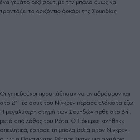
ένα γεμάτο δεξί σουτ, με την μπάλα όμως να
τραντάζει το οριζόντιο δοκάρι της Σουηδίας.
Οι γηπεδούχοι προσπάθησαν να αντιδράσουν και
στο 21' το σουτ του Νίγκρεν πέρασε ελάχιστα έξω.
Η μεγαλύτερη στιγμή των Σουηδών ήρθε στο 34',
μετά από λάθος του Ρότα. Ο Γιόκερες κινήθηκε
απειλητικά, έσπασε τη μπάλα δεξιά στον Νίγκρεν,
όμως ο Παναγιώτης Ρέτσος έκανε μια σωτήρια