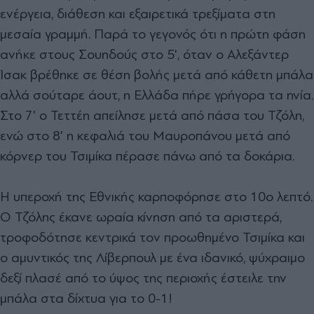
ενέργεια, διάθεση και εξαιρετικά τρεξίματα στη
μεσαία γραμμή. Παρά το γεγονός ότι η πρώτη φάση
ανήκε στους Σουηδούς στο 5', όταν ο Αλεξάντερ
Ίσακ βρέθηκε σε θέση βολής μετά από κάθετη μπάλα
αλλά σούταρε άουτ, η Ελλάδα πήρε γρήγορα τα ηνία.
Στο 7' ο Τεττέη απείλησε μετά από πάσα του Τζόλη,
ενώ στο 8' η κεφαλιά του Μαυροπάνου μετά από
κόρνερ του Τσιμίκα πέρασε πάνω από τα δοκάρια.
Η υπεροχή της Εθνικής καρποφόρησε στο 10ο λεπτό.
Ο Τζόλης έκανε ωραία κίνηση από τα αριστερά,
τροφοδότησε κεντρικά τον προωθημένο Τσιμίκα και
ο αμυντικός της Λίβερπουλ με ένα ιδανικό, ψύχραιμο
δεξί πλασέ από το ύψος της περιοχής έστειλε την
μπάλα στα δίχτυα για το 0-1!