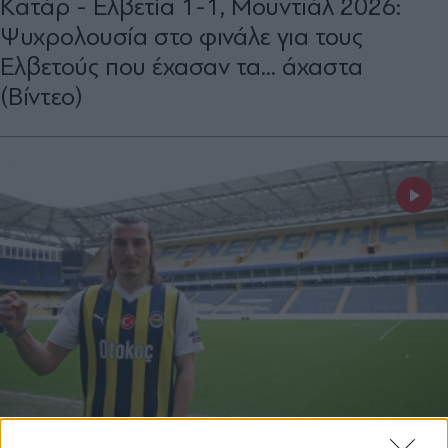
Kατάρ - Ελβετία 1-1, Μουντιάλ 2026:
Ψυχρολουσία στο φινάλε για τους
Ελβετούς που έχασαν τα... άχαστα
(Βίντεο)