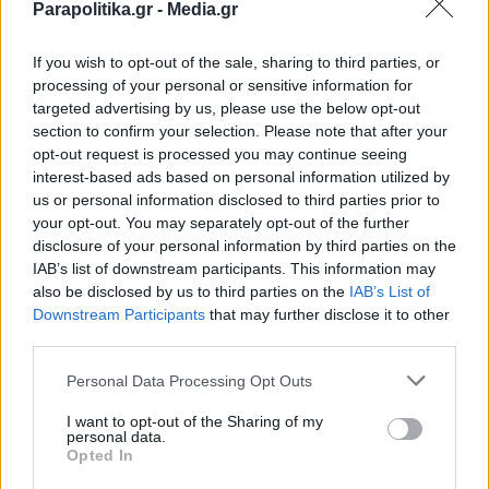
ΑΘΛΗΤΙΚΑ ΝΕΑ
14.06.2026 00:35
Parapolitika.gr -
Media.gr
ΧΡΗΣΤΟΣ ΜΠΙΣΤΑΣ
Μουντιάλ 2026: Σάλος στην εθνική
If you wish to opt-out of the sale, sharing to third parties, or
processing of your personal or sensitive information for
Τουρκίας με στιγμιότυπο που δείχνει τον
targeted advertising by us, please use the below opt-out
Σογιουντσού να... καπνίζει (Βίντεο)
section to confirm your selection. Please note that after your
opt-out request is processed you may continue seeing
interest-based ads based on personal information utilized by
us or personal information disclosed to third parties prior to
your opt-out. You may separately opt-out of the further
disclosure of your personal information by third parties on the
IAB’s list of downstream participants. This information may
also be disclosed by us to third parties on the
IAB’s List of
Εγγραφή στο newsletter
Downstream Participants
that may further disclose it to other
third parties.
Personal Data Processing Opt Outs
I want to opt-out of the Sharing of my
personal data.
*
Opted In
Αποδέχομαι τους
όρους χρήσης