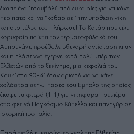
έχασε ένα "τσουβάλι" από ευκαιρίες για να κάνει
περίπατο και να "καθαρίσει" την υπόθεση νίκη
και στο τέλος το... πλήρωσε! Το Κατάρ που είχε
κορυφαίο παίκτη τον τερματοφύλακά του,
Αμπουνάντ, προέβαλε σθεναρή αντίσταση κι αν
και η πλάστιγγα έγερνε κατά πολύ υπέρ των
Ελβετών από το ξεκίνημα, μια κεφαλιά του
Κουκί στο 90+4' ήταν αρκετή για να κάνει
χαλάστρα στην... παρέα του Εμπολό της οποίας
έκοψε τα φτερά (1-1) για νικηφόρα πρεμιέρα
στο φετινό Παγκόσμιο Κύπελλο και πανηγύρισε
ιστορική ισοπαλία.
Παρά τις 26 ευκαιρίες, το γκολ της Ελβετίας