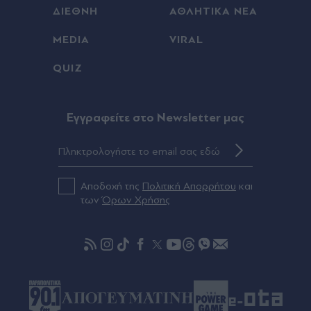
(Εικόνες)
ΔΙΕΘΝΗ
ΑΘΛΗΤΙΚΑ ΝΕΑ
Πριν 36 λεπτά
MEDIA
VIRAL
Ισπανία: Έλεγξε περίπου 200 αφίξεις ταξιδιωτών
QUIZ
από την Ιταλία εν μέσω της διαμάχης για τη
Σένγκεν
Eγγραφείτε στο Newsletter μας
Πριν 45 λεπτά
Αττική: Οι 17 παραλίες που έχουν Γαλάζια
Σημαία - Πού απαγορεύεται η κολύμβηση
Αποδοχή της
Πολιτική Απορρήτου
και
Πριν 49 λεπτά
των
Όρων Χρήσης
Μέριλιν Μονρόε: Η προσωπική της εξομολόγηση
σε Έλληνα δημοσιογράφο - "Θα ήθελα να είχα
γεννηθεί στον τόπο σας"