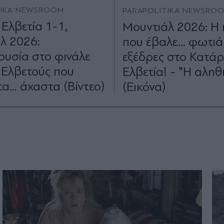
TIKA NEWSROOM
PARAPOLITIKA NEWSRO
 Ελβετία 1-1,
Μουντιάλ 2026: Η
λ 2026:
που έβαλε... φωτιά
υσία στο φινάλε
εξέδρες στο Κατάρ
ς Ελβετούς που
Ελβετία! - "H αλη
α... άχαστα (Βίντεο)
(Εικόνα)