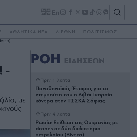
En
E
ΑΘΛΗΤΙΚΑ ΝΕΑ
ΔΙΕΘΝΗ
ΠΟΛΙΤΙΣΜΟΣ
ίντεο)
ΡΟΗ
ΕΙΔΗΣΕΩΝ
 -
Πριν 1 λεπτά
Παναθηναϊκός: Έτοιμος για το
ντεμπούτο του ο Λιβάι Γκαρσία
ιλία, με
κόντρα στην ΤΣΣΚΑ Σόφιας
οκινούς
Πριν 4 λεπτά
Ρωσία: Επίθεση της Ουκρανίας με
drones σε δύο διυλιστήρια
πετρελαίου (Βίντεο)