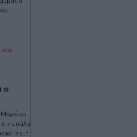
ραυματία
Παλαιό Φάληρο: Συνελήφθη ένα
στο
ακόμα μέλος της ρωσόφωνης
μαφίας - Από τα πλέον βίαια μέλη
της οργάνωσης (Βίντεο)
Πριν 57 λεπτά
 της
Λάρισα: 43χρονος τραυματίστηκε
με ηλεκτρικό πατίνι - Μικρή
βελτίωση, παραμένει
διασωληνωμένος
Πριν 57 λεπτά
α ο
Η θέση της ΕΛΑΣ για το περιστατικό
με τον τουρίστα στην Κρήτη:
Επρόκειτο για ενήλικη εργαζόμενη,
τα πραγματικά περιστατικά δεν
ο Μαρόκο,
ανταποκρίνονται στις αναφορές
ε την μπάλα
ατικό σουτ