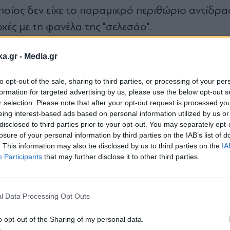
οποίος δεν είχε το παραμικρό περιθώριο αντίδρα
χές με τη φανέλα της "σελεσάο".
ka.gr -
Media.gr
ραζιλιάνου! Τ
α "Λιοντάρια του Άτλαντα".
μπήκαν
to opt-out of the sale, sharing to third parties, or processing of your per
την εξαιρετική τους παρουσία στο 21ο λεπτό. Ο
formation for targeted advertising by us, please use the below opt-out s
r selection. Please note that after your opt-out request is processed y
ία εκπληκτική κάθετη πάσα που εξελίχθηκε σε... α
eing interest-based ads based on personal information utilized by us or
 των στόπερ και του Άλισον και με ένα πανέμορ
disclosed to third parties prior to your opt-out. You may separately opt-
losure of your personal information by third parties on the IAB’s list of
.
. This information may also be disclosed by us to third parties on the
IA
Participants
that may further disclose it to other third parties.
Εγγραφή στο
newsletter
l Data Processing Opt Outs
αζιλία
#Μαρόκο
#Ποδόσφαιρο
o opt-out of the Sharing of my personal data.