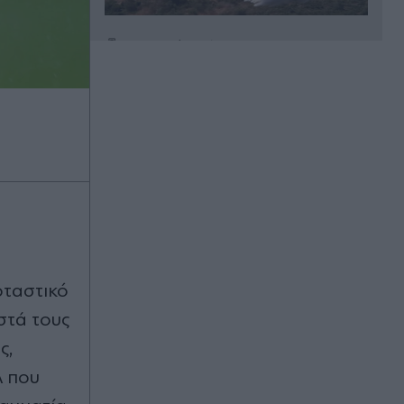
Πριν 29 λεπτά
e-ΕΦΚΑ και ΔΥΠΑ: Ο "χάρτης" των
πληρωμών από την Δευτέρα έως
την Παρασκευή 14 Αυγούστου
Πριν 44 λεπτά
Παρί, μεταγραφές: Πλήρης
συμφωνία με τον Φερράν Τόρες -Το
συμβόλαιο που υπογράφει με τους
πρωταθλητές Ευρώπης
Πριν 46 λεπτά
Πόρτο Γερμενό: "Δεν έχει μείνει
ρταστικό
τίποτε, δεν μας έχουν ενημερώσει
στά τους
και περιμένουμε" - Απόγνωση,
ανασφάλεια και αγωνία για τη
ς,
στήριξη των πληγέντων (Βίντεο)
λ που
Πριν 53 λεπτά