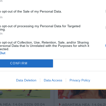
In
*
o opt-out of the Sale of my Personal Data.
Αποδέχομαι τους
όρους χρήσης
In
Ακολουθήστε μας στο
Ακολουθήστε μ
και την πολιτική απορρήτου
facebook
twitter
to opt-out of processing my Personal Data for Targeted
ing.
Εγγραφή
In
o opt-out of Collection, Use, Retention, Sale, and/or Sharing
ersonal Data that Is Unrelated with the Purposes for which it
lected.
X
Out
CONFIRM
Data Deletion
Data Access
Privacy Policy
Α ΝΕΑ
14.06.2026 00:04
ΑΘΛΗΤΙΚΑ ΝΕΑ
14.06.2