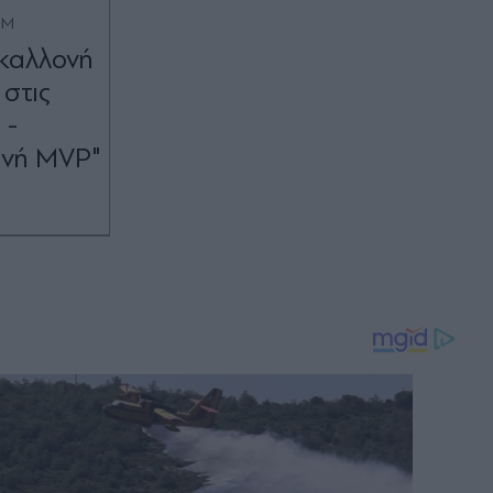
OM
 καλλονή
 στις
 -
θινή ΜVP"