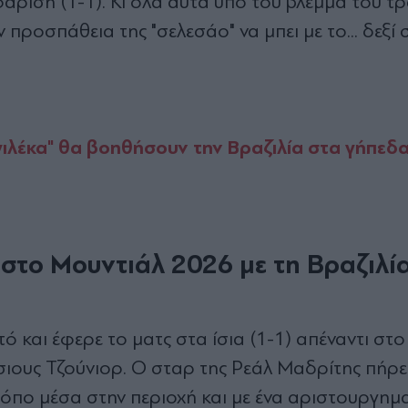
οφάριση (1-1). Κι όλα αυτά υπό του βλέμμα του τ
προσπάθεια της "σελεσάο" να μπει με το... δεξί 
ιλέκα" θα βοηθήσουν την Βραζιλία στα γήπεδα
 στο Μουντιάλ 2026 με τη Βραζιλί
ό και έφερε το ματς στα ίσια (1-1) απέναντι στ
ίσιους Τζούνιορ. Ο σταρ της Ρεάλ Μαδρίτης πήρ
ρόπο μέσα στην περιοχή και με ένα αριστουργημ