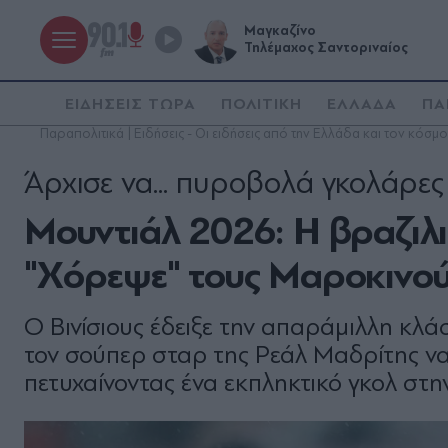
Μαγκαζίνο
Τηλέμαχος Σαντοριναίος
ΕΙΔΗΣΕΙΣ ΤΩΡΑ
ΠΟΛΙΤΙΚΗ
ΕΛΛΑΔΑ
ΠΑ
Παραπολιτικά | Ειδήσεις - Οι ειδήσεις από την Ελλάδα και τον κόσμο
Άρχισε να... πυροβολά γκολάρες
Mουντιάλ 2026: Η βραζιλιάν
"Χόρεψε" τους Μαροκινούς
Ο Βινίσιους έδειξε την απαράμιλλη κλάση
τον σούπερ σταρ της Ρεάλ Μαδρίτης να "
πετυχαίνοντας ένα εκπληκτικό γκολ στ