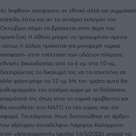
Ας ληφθούν αποφάσεις σε εθνικό αλλά και συµµαχικό
επίπεδο, έστω και αν το σενάριο εκλογών τον
Οκτώβριο πάψει να βρίσκεται στην άκρη του
τραπεζιού. Η Αθήνα µπορεί να προχωρήσει άµεσα
-ούτως ή άλλως πρόκειται για µονοµερή νοµικά
απόφαση- στην επέκταση των υδάτων πλήρους
εθνικής δικαιοδοσίας από τα 6 ν.µ. στα 10 ν.µ.,
διατηρώντας το δικαίωµά της να τα επεκτείνει σε
άλλη φάση µέχρι τα 12 ν.µ. Με τον τρόπο αυτό θα
ευθυγραµµίσει τον εναέριο χώρο µε τη θαλάσσια
επικράτειά της όπως είναι το νοµικά προβλεπτό και
θα καταθέσει στο ΝΑΤΟ το νέο εύρος που την
αφορά. Ταυτόχρονα, όπως διατυπώθηκε σε άρθρο
του αξιότιµου συναδέλφου Λάµπρου Καλαρρύτη
στην «Απογευµατινή» (φύλλο 14/5/2026), µπορεί να