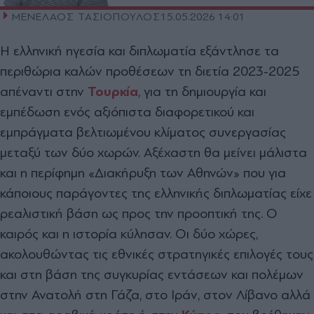
ΜΕΝΕΛΑΟΣ ΤΑΣΙΟΠΟΥΛΟΣ
15.05.2026 14:01
Η ελληνική ηγεσία και διπλωµατία εξάντλησε τα
περιθώρια καλών προθέσεων τη διετία 2023-2025
απέναντι στην
Τουρκία
, για τη δηµιουργία και
εµπέδωση ενός αξιόπιστα διαφορετικού και
εµπράγµατα βελτιωµένου κλίµατος συνεργασίας
µεταξύ των δύο χωρών. Αξέχαστη θα µείνει µάλιστα
και η περίφηµη «∆ιακήρυξη των Αθηνών» που για
κάποιους παράγοντες της ελληνικής διπλωµατίας είχε
ρεαλιστική βάση ως προς την προοπτική της. Ο
καιρός και η ιστορία κύλησαν. Οι δύο χώρες,
ακολουθώντας τις εθνικές στρατηγικές επιλογές τους
και στη βάση της συγκυρίας εντάσεων και πολέµων
στην Ανατολή στη Γάζα, στο Ιράν, στον Λίβανο αλλά