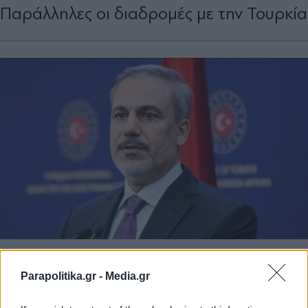
Παράλληλες οι διαδροµές µε την Τουρκία
ΜΕΝΕΛΑΟΣ ΤΑΣΙΟΠΟΥΛΟΣ
04.09.2024 10:18
ΜΕΝΕΛΑΟΣ ΤΑΣΙΟΠΟΥΛΟΣ
Parapolitika.gr -
Media.gr
Τι θέλει (τελικά) η Τουρκία από την