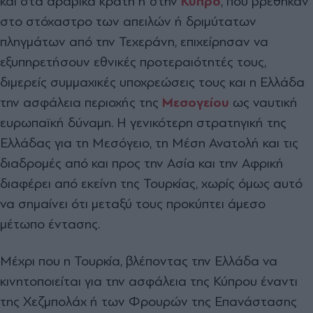
και στα αραβικά κράτη ή στην
Κύπρο
, που βρέθηκαν
στο στόχαστρο των απειλών ή δριµύτατων
πληγµάτων από την Τεχεράνη, επιχείρησαν να
εξυπηρετήσουν εθνικές προτεραιότητές τους,
διµερείς συµµαχικές υποχρεώσεις τους και η Ελλάδα
την ασφάλεια περιοχής της
Μεσογείου
ως ναυτική
ευρωπαϊκή δύναµη. Η γενικότερη στρατηγική της
Ελλάδας για τη Μεσόγειο, τη Μέση Ανατολή και τις
διαδροµές από και προς την Ασία και την Αφρική
διαφέρει από εκείνη της Τουρκίας, χωρίς όµως αυτό
να σηµαίνει ότι µεταξύ τους προκύπτει άµεσο
µέτωπο έντασης.
Μέχρι που η Τουρκία, βλέποντας την Ελλάδα να
κινητοποιείται για την ασφάλεια της Κύπρου έναντι
της Χεζµπολάχ ή των Φρουρών της Επανάστασης