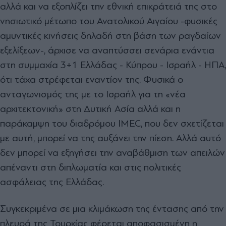
αλλά και να εξοπλίζει την εθνική επικράτειά της στο
νησιωτικό µέτωπο του Ανατολικού Αιγαίου -φυσικές
αµυντικές κινήσεις δηλαδή στη βάση των ραγδαίων
εξελίξεων-, άρχισε να αναπτύσσει σενάρια ενάντια
στη συµµαχία 3+1 Ελλάδας - Κύπρου - Ισραήλ - ΗΠΑ,
ότι τάχα στρέφεται εναντίον της. Φυσικά ο
ανταγωνισµός της µε το Ισραήλ για τη «νέα
αρχιτεκτονική» στη ∆υτική Ασία αλλά και η
παράκαµψη του διαδρόµου IMEC, που δεν σχετίζεται
µε αυτή, µπορεί να της αυξάνει την πίεση. Αλλά αυτό
δεν µπορεί να εξηγήσει την αναβάθµιση των απειλών
απέναντι στη διπλωµατία και στις πολιτικές
ασφάλειας της Ελλάδας.
Συγκεκριµένα σε µια κλιµάκωση της έντασης από την
πλευρά της Τουρκίας φέρεται αποφασισµένη η