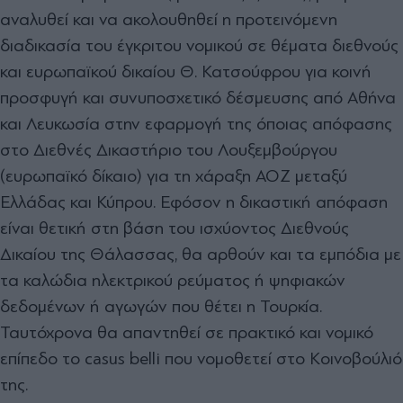
αναλυθεί και να ακολουθηθεί η προτεινόµενη
διαδικασία του έγκριτου νοµικού σε θέµατα διεθνούς
και ευρωπαϊκού δικαίου Θ. Κατσούφρου για κοινή
προσφυγή και συνυποσχετικό δέσµευσης από Αθήνα
και Λευκωσία στην εφαρµογή της όποιας απόφασης
στο ∆ιεθνές ∆ικαστήριο του Λουξεµβούργου
(ευρωπαϊκό δίκαιο) για τη χάραξη ΑΟΖ µεταξύ
Ελλάδας και Κύπρου. Εφόσον η δικαστική απόφαση
είναι θετική στη βάση του ισχύοντος ∆ιεθνούς
∆ικαίου της Θάλασσας, θα αρθούν και τα εµπόδια µε
τα καλώδια ηλεκτρικού ρεύµατος ή ψηφιακών
δεδοµένων ή αγωγών που θέτει η Τουρκία.
Ταυτόχρονα θα απαντηθεί σε πρακτικό και νοµικό
επίπεδο το casus belli που νοµοθετεί στο Κοινοβούλιό
της.