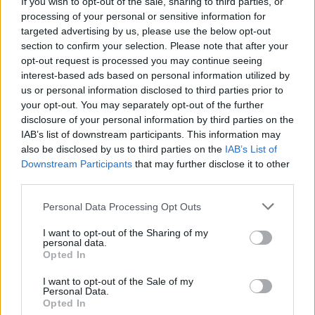
If you wish to opt-out of the sale, sharing to third parties, or
Ευρώπη
processing of your personal or sensitive information for
targeted advertising by us, please use the below opt-out
section to confirm your selection. Please note that after your
opt-out request is processed you may continue seeing
interest-based ads based on personal information utilized by
us or personal information disclosed to third parties prior to
your opt-out. You may separately opt-out of the further
disclosure of your personal information by third parties on the
IAB’s list of downstream participants. This information may
also be disclosed by us to third parties on the
IAB’s List of
Εγγραφή στο newsletter
Downstream Participants
that may further disclose it to other
third parties.
Personal Data Processing Opt Outs
I want to opt-out of the Sharing of my
personal data.
*
Opted In
Αποδέχομαι τους
όρους χρήσης
ΜΕΝΕΛΑΟΣ ΤΑΣΙΟΠΟΥΛΟΣ
20.02.2018 21:18
ΜΕΝΕΛΑΟΣ ΤΑΣΙΟΠΟΥΛΟΣ
και την πολιτική απορρήτου
I want to opt-out of the Sale of my
Personal Data.
Το «θερμό» δυτικό μέτωπο για την
Opted In
Εγγραφή