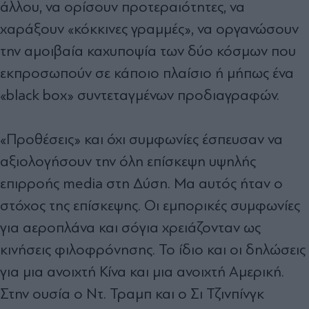
άλλου, να ορίσουν προτεραιότητες, να
χαράξουν «κόκκινες γραµµές», να οργανώσουν
την αµοιβαία καχυποψία των δύο κόσµων που
εκπροσωπούν σε κάποιο πλαίσιο ή µήπως ένα
«black box» συντεταγµένων προδιαγραφών.
«Προθέσεις» και όχι συµφωνίες έσπευσαν να
αξιολογήσουν την όλη επίσκεψη υψηλής
επιρροής media στη ∆ύση. Μα αυτός ήταν ο
στόχος της επίσκεψης. Οι εµπορικές συµφωνίες
για αεροπλάνα και σόγια χρειάζονταν ως
κινήσεις φιλοφρόνησης. Το ίδιο και οι δηλώσεις
για µια ανοιχτή Κίνα και µια ανοιχτή Αµερική.
Στην ουσία ο Ντ. Τραµπ και ο Σι Τζινπίνγκ