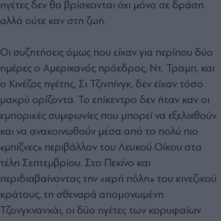
ηγέτες δεν θα βρίσκονται όχι µόνο σε δράση
αλλά ούτε καν στη ζωή.
Οι συζητήσεις όµως που είχαν για περίπου δύο
ηµέρες ο Αµερικανός πρόεδρος, Ντ. Τραµπ, και
ο Κινέζος ηγέτης, Σι Τζινπίνγκ, δεν είχαν τόσο
µακρύ ορίζοντα. Το επίκεντρο δεν ήταν καν οι
εµπορικές συµφωνίες που µπορεί να εξελιχθούν
και να ανακοινωθούν µέσα από το πολύ πιο
«µπίζνες» περιβάλλον του Λευκού Οίκου στα
τέλη Σεπτεµβρίου. Στο Πεκίνο και
περιδιαβαίνοντας την «ιερή πόλη» του κινεζικού
κράτους, τη σθεναρά αποµονωµένη
Τζονγκνανχάι, οι δύο ηγέτες των κορυφαίων