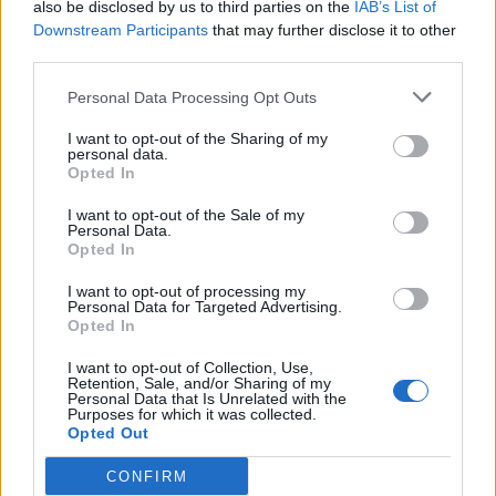
also be disclosed by us to third parties on the
IAB’s List of
H γεωπολιτική θα καθορίσει την
Εγγραφή στο newsletter
Downstream Participants
that may further disclose it to other
οικονοµία - Οι ΗΠΑ και η Κίνα
third parties.
Personal Data Processing Opt Outs
I want to opt-out of the Sharing of my
personal data.
*
Opted In
Αποδέχομαι τους
όρους χρήσης
και την πολιτική απορρήτου
I want to opt-out of the Sale of my
Personal Data.
Opted In
Εγγραφή
I want to opt-out of processing my
Personal Data for Targeted Advertising.
Opted In
X
I want to opt-out of Collection, Use,
Retention, Sale, and/or Sharing of my
Personal Data that Is Unrelated with the
Purposes for which it was collected.
Opted Out
ΜΕΝΕΛΑΟΣ ΤΑΣΙΟΠΟΥΛΟΣ
12.12.2022 09:01
CONFIRM
ΜΕΝΕΛΑΟΣ ΤΑΣΙΟΠΟΥΛΟΣ