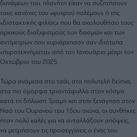
δυνάµεων του. πλανήτη είχαν να συζητήσουν
τους κανόνες του «ψυχρού πολέµου» ή της
«διστακτικής φιλίας» που θα ακολουθήσει τους
αρχικούς διαξιφισµούς των δασµών και των
αντίµετρων που κυριάρχησαν σαν ιδιότυπα
«πυροτεχνήµατα» από τον Ιανουάριο µέχρι τον
Οκτώβριο του 2025.
Τώρα ανάµεσα στο τσάι, στα πολυτελή δείπνα,
στα πιο όµορφα τριαντάφυλλα στον κόσµο
κατά τη δήλωση Τραµπ και στην ξενάγηση στον
Ναό του Ουρανού του 15ου αιώνα, οι συνθήκες
ήταν πολύ καλές για να ανταλλάξουν απόψεις,
να µετρήσουν τις προσεγγίσεις ο ένας του