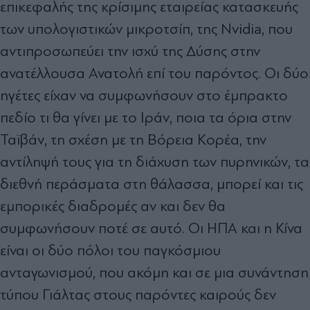
επικεφαλής της κρίσιµης εταιρείας κατασκευής
των υπολογιστικών µικροτσίπ, της Nvidia, που
αντιπροσωπεύει την ισχύ της ∆ύσης στην
ανατέλλουσα Ανατολή επί του παρόντος. Οι δύο
ηγέτες είχαν να συµφωνήσουν στο έµπρακτο
πεδίο τι θα γίνει µε το Ιράν, ποια τα όρια στην
Ταϊβάν, τη σχέση µε τη Βόρεια Κορέα, την
αντίληψή τους για τη διάχυση των πυρηνικών, τα
διεθνή περάσµατα στη θάλασσα, µπορεί και τις
εµπορικές διαδροµές αν και δεν θα
συµφωνήσουν ποτέ σε αυτό. Οι ΗΠΑ και η Κίνα
είναι οι δύο πόλοι του παγκόσµιου
ανταγωνισµού, που ακόµη και σε µια συνάντηση
τύπου Γιάλτας στους παρόντες καιρούς δεν