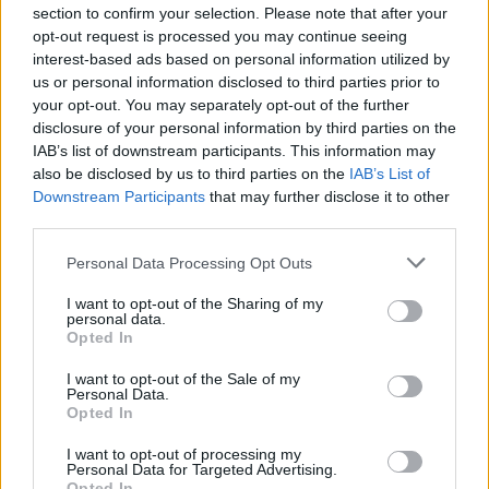
section to confirm your selection. Please note that after your
ΡΟΜΙΝΑ ΞΥΔΑ
11.09.2023 08:58
opt-out request is processed you may continue seeing
interest-based ads based on personal information utilized by
Και όταν ξυπνήσω να είναι πάλι…
us or personal information disclosed to third parties prior to
your opt-out. You may separately opt-out of the further
disclosure of your personal information by third parties on the
IAB’s list of downstream participants. This information may
also be disclosed by us to third parties on the
IAB’s List of
Εγγραφή στο newsletter
Downstream Participants
that may further disclose it to other
third parties.
Personal Data Processing Opt Outs
I want to opt-out of the Sharing of my
personal data.
*
Opted In
Αποδέχομαι τους
όρους χρήσης
και την πολιτική απορρήτου
I want to opt-out of the Sale of my
Personal Data.
Opted In
Εγγραφή
I want to opt-out of processing my
Personal Data for Targeted Advertising.
Opted In