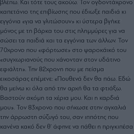
βλέπω. Και τότε τους ακούω. Τον ογδοντάχρονο
καπετάνιο της επιβίωσης που έδιωξε παιδιά κι
εγγόνια «για να γλιτώσουν» κι ύστερα βγήκε
μόνος με τη βάρκα του στις πλημμύρες για να
σώσει τα παιδιά και τα εγγόνια των άλλων. Τον
70χρονο που «φόρτωσε» στο ψαροκάικό του
«συγχωριανούς που χάνονταν στον υδάτινο
εφιάλτη». Την 82χρονη που με πείσμα
εικοσάρας επέμενε: «Πουθενά δεν θα πάω. Εδώ
θα μείνω κι όλα από την αρχή θα τα φτιάξω.
Βαστούν ακόμη τα χέρια μου. Και η καρδιά
μου». Τον 83χρονο που σήκωσε στην αγκαλιά
την άρρωστη σύζυγό του, σαν ιππότης που
κανένα κακό δεν θ’ άφηνε να πάθει η πριγκιπέσα