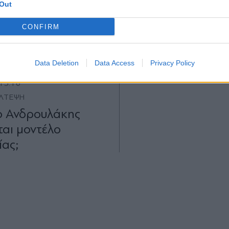
X
Out
CONFIRM
Data Deletion
Data Access
Privacy Policy
15:10
ΛΤΕΨΗ
 Ανδρουλάκης
ται µοντέλο
ίας;