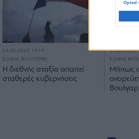
Opted 
03.02.2025 13:19
31.01.2025 
ΣΟΦΙΑ ΒΟΥΛΤΕΨΗ
ΣΟΦΙΑ ΒΟΥ
Η διεθνής αταξία απαιτεί
Μήπως ο
σταθερές κυβερνήσεις
ονειρεύε
Βουλγαρ