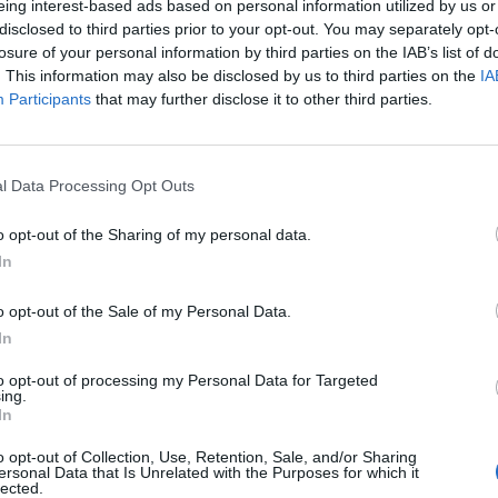
eing interest-based ads based on personal information utilized by us or
disclosed to third parties prior to your opt-out. You may separately opt-
losure of your personal information by third parties on the IAB’s list of
. This information may also be disclosed by us to third parties on the
IA
Participants
that may further disclose it to other third parties.
Εγγραφή στο
newsletter
l Data Processing Opt Outs
o opt-out of the Sharing of my personal data.
In
15:23
07.02.2025 16:46
ΛΤΕΨΗ
ΣΟΦΙΑ ΒΟΥΛΤΕΨΗ
*
o opt-out of the Sale of my Personal Data.
Αποδέχομαι τους
όρους χρήσης
ης Ακροδεξιάς και
Ακόµη ένας πόλεµ
In
και την πολιτική απορρήτου
τανία
αυγή του 2025
to opt-out of processing my Personal Data for Targeted
ing.
Εγγραφή
In
o opt-out of Collection, Use, Retention, Sale, and/or Sharing
ersonal Data that Is Unrelated with the Purposes for which it
lected.