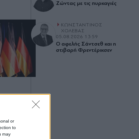
Ζώντας µε τις πυρκαγιές
ΚΩΝΣΤΑΝΤΙΝΟΣ
ΧΟΛΕΒΑΣ
05.08.2026 13:59
Ο αφελής Σάντσεθ και η
στιβαρή Φρεντέρικσεν
υτικό
τη
ιά και την
sonal or
ection to
ou may