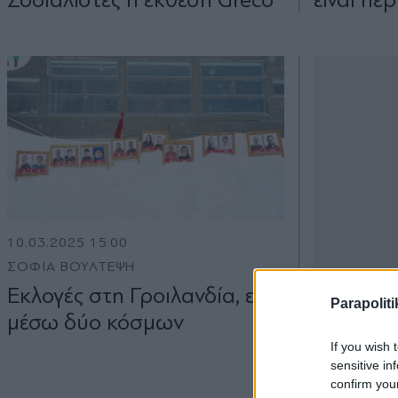
10.03.2025 15:00
ΣΟΦΙΑ ΒΟΥΛΤΕΨΗ
Εκλογές στη Γροιλανδία, εν
Parapoliti
µέσω δύο κόσµων
If you wish 
sensitive in
confirm you