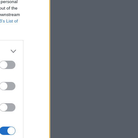
 personal
out of the
 downstream
B’s List of
ος στην