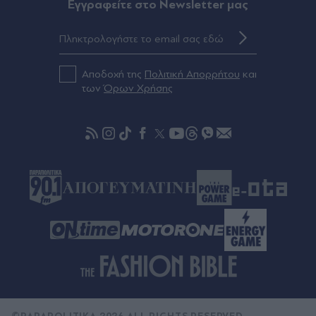
Eγγραφείτε στο Newsletter μας
Πριν 32 λεπτά
Σοκαριστικό τροχαίο στο Αίγιο: Νεκρός οδηγός
λεωφορείου - Yπέστη καρδιακό επεισόδιο στο
τιμόνι (Εικόνα)
Αποδοχή της
Πολιτική Απορρήτου
και
των
Όρων Χρήσης
Πριν 36 λεπτά
Αεροδρόμιο "Ελ. Βενιζέλος": Βαλίτσα με 18 κιλά
κάνναβης "πρόδωσε" κύκλωμα - Εντοπίστηκε
εργαστήριο σε σπίτι στην Αττική (Εικόνες &
Βίντεο)