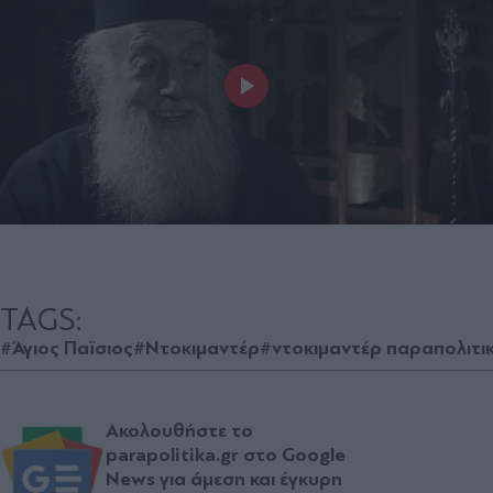
TAGS:
#Άγιος Παϊσιος
#Ντοκιμαντέρ
#ντοκιμαντέρ παραπολιτι
Ακολουθήστε το
parapolitika.gr στο Google
News για άμεση και έγκυρη