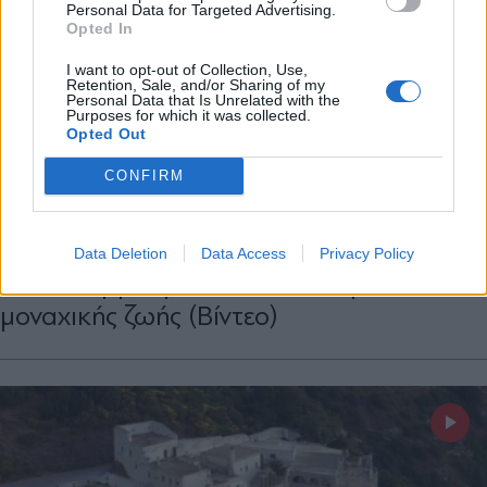
Personal Data for Targeted Advertising.
Opted In
X
I want to opt-out of Collection, Use,
Retention, Sale, and/or Sharing of my
Personal Data that Is Unrelated with the
Purposes for which it was collected.
Opted Out
STORIES
06.08.2026 06:37
CONFIRM
ΚΑΤΕΡΙΝΑ ΜΑΡΑΓΚΟΥ
Ντοκιμαντέρ parapolitika.gr: "Στα ρίζα
του βράχου" - Ένα ντοκιμαντέρ για τη
Data Deletion
Data Access
Privacy Policy
Μονή Κορμπόβου και τη δύναμη της
μοναχικής ζωής (Βίντεο)