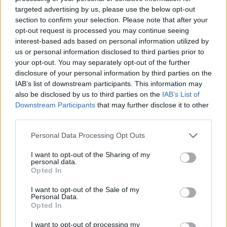
targeted advertising by us, please use the below opt-out
section to confirm your selection. Please note that after your
opt-out request is processed you may continue seeing
interest-based ads based on personal information utilized by
us or personal information disclosed to third parties prior to
your opt-out. You may separately opt-out of the further
disclosure of your personal information by third parties on the
STORIES
08.11.2024 13:59
IAB’s list of downstream participants. This information may
PARAPOLITIKA NEWSROOM
also be disclosed by us to third parties on the
IAB’s List of
Άγιος Παΐσιος, ο ασυρματιστής του Θεού
Εγγραφή στο newsletter
Downstream Participants
that may further disclose it to other
third parties.
- A' ΜΕΡΟΣ
Personal Data Processing Opt Outs
I want to opt-out of the Sharing of my
personal data.
*
Opted In
Αποδέχομαι τους
όρους χρήσης
και την πολιτική απορρήτου
I want to opt-out of the Sale of my
Personal Data.
Opted In
Εγγραφή
I want to opt-out of processing my