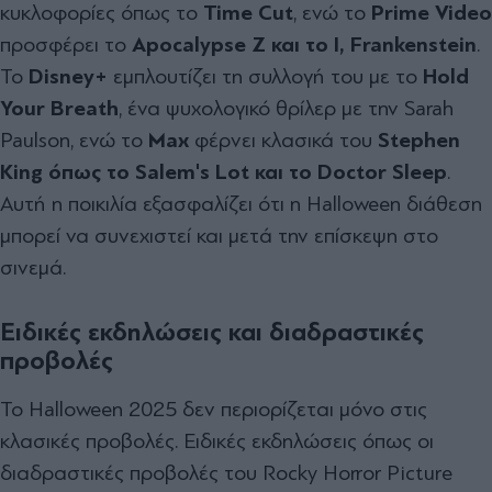
κυκλοφορίες όπως το
Time
Cut
, ενώ το
Prime
Video
προσφέρει το
Apocalypse
Z και το I, Frankenstein
.
Το
Disney+
εμπλουτίζει τη συλλογή του με το
Hold
Your
Breath
, ένα ψυχολογικό θρίλερ με την Sarah
Paulson, ενώ το
Max
φέρνει κλασικά του
Stephen
King όπως το Salem's Lot και το Doctor Sleep
.
Αυτή η ποικιλία εξασφαλίζει ότι η Halloween διάθεση
μπορεί να συνεχιστεί και μετά την επίσκεψη στο
σινεμά.
Ειδικές εκδηλώσεις και διαδραστικές
προβολές
Το Halloween 2025 δεν περιορίζεται μόνο στις
κλασικές προβολές. Ειδικές εκδηλώσεις όπως οι
διαδραστικές προβολές του Rocky Horror Picture