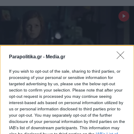
Parapolitika.gr -
Media.gr
If you wish to opt-out of the sale, sharing to third parties, or
processing of your personal or sensitive information for
targeted advertising by us, please use the below opt-out
section to confirm your selection. Please note that after your
STORIES
16.01.2026 19:15
opt-out request is processed you may continue seeing
PARAPOLITIKA NEWSROOM
interest-based ads based on personal information utilized by
Αυτή είναι η πιο τρομακτική ταινία όλων
us or personal information disclosed to third parties prior to
your opt-out. You may separately opt-out of the further
των εποχών - Κανένας δεν κατάφερε να
disclosure of your personal information by third parties on the
την δει όλη (Βίντεο)
IAB’s list of downstream participants. This information may