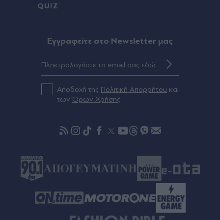
QUIZ
ελβετικών βουνών" - Η αγκαλιά με τη σύντροφό
του και το κοινό του δείπνο (Εικόνες)
Eγγραφείτε στο Newsletter μας
Πριν 46 λεπτά
Λασίθι: Οριοθετήθηκε η πυρκαγιά στα Αχλάδια -
Σε επιφυλακή οι πυροσβεστικές δυνάμεις
Αποδοχή της
Πολιτική Απορρήτου
και
Πριν 58 λεπτά
των
Όρων Χρήσης
Μόσχα: "Στημένη προβοκάτσια" το περιστατικό
με drone στο αεροδρόμιο Λειψίας - Καταγγέλλει
νέο κύμα "αντιρωσικής υστερίας"