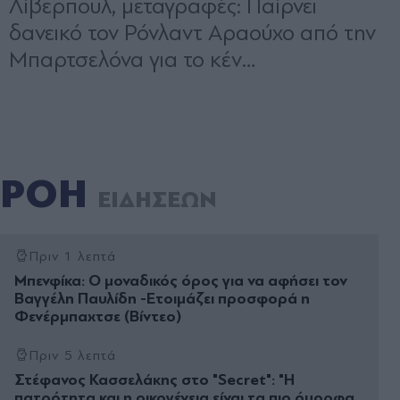
ΡΟΗ
ΕΙΔΗΣΕΩΝ
Πριν 1 λεπτά
Μπενφίκα: Ο μοναδικός όρος για να αφήσει τον
Βαγγέλη Παυλίδη -Ετοιμάζει προσφορά η
Φενέρμπαχτσε (Bίντεο)
Πριν 5 λεπτά
Στέφανος Κασσελάκης στο "Secret": "Η
πατρότητα και η οικογένεια είναι τα πιο όµορφα