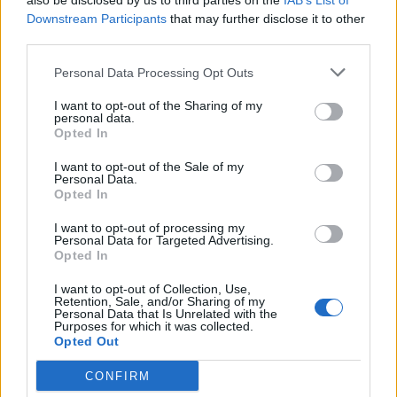
also be disclosed by us to third parties on the
IAB’s List of
Εγγραφή στο newsletter
Downstream Participants
that may further disclose it to other
third parties.
Personal Data Processing Opt Outs
I want to opt-out of the Sharing of my
personal data.
*
Opted In
Αποδέχομαι τους
όρους χρήσης
και την πολιτική απορρήτου
I want to opt-out of the Sale of my
Personal Data.
Opted In
Εγγραφή
I want to opt-out of processing my
Personal Data for Targeted Advertising.
Opted In
X
I want to opt-out of Collection, Use,
STORIES
25.10.2024 09:43
Retention, Sale, and/or Sharing of my
Personal Data that Is Unrelated with the
PARAPOLITIKA NEWSROOM
Purposes for which it was collected.
Opted Out
"Ποιος φοβάται το Halloween": Το φετινό
Horror Things έρχεται να ξυπνήσει τους
CONFIRM