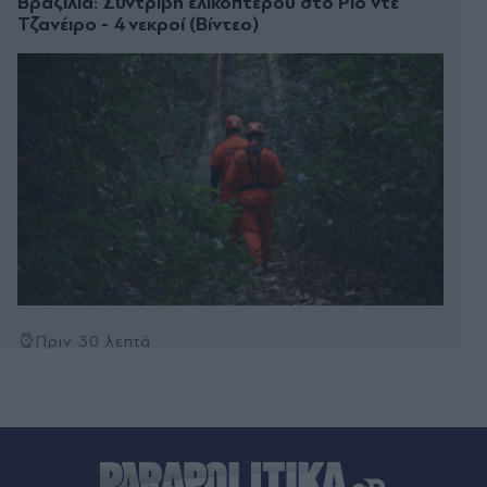
Βραζιλία: Συντριβή ελικοπτέρου στο Ρίο ντε
Τζανέιρο - 4 νεκροί (Βίντεο)
Πριν 30 λεπτά
Ισπανίδα σεφ: "Μην αποθηκεύετε ποτέ πατάτες
μαζί με κρεμμύδια - Βάλτε δίπλα τους ένα μήλο"
Πριν 34 λεπτά
Πινακίδες κυκλοφορίας: Νέο ψηφιακό σύστημα