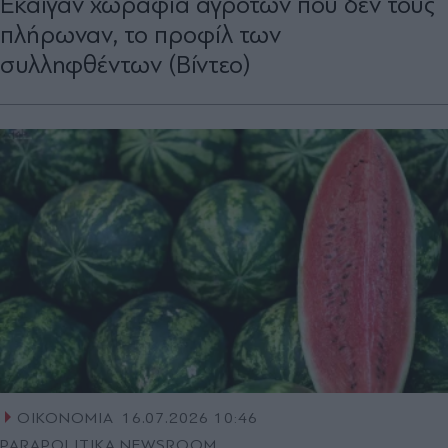
Έκαιγαν χωράφια αγροτών που δεν τους
πλήρωναν, το προφίλ των
συλληφθέντων (Βίντεο)
ΟΙΚΟΝΟΜΙΑ
16.07.2026 10:46
PARAPOLITIKA NEWSROOM