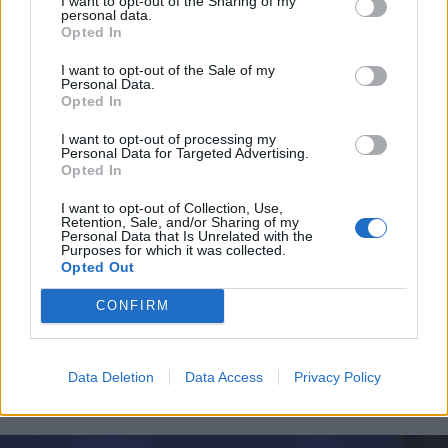
I want to opt-out of the Sharing of my
personal data.
*
Opted In
Αποδέχομαι τους
όρους χρήσης
και την πολιτική απορρήτου
I want to opt-out of the Sale of my
Personal Data.
Opted In
Εγγραφή
I want to opt-out of processing my
Personal Data for Targeted Advertising.
Opted In
X
I want to opt-out of Collection, Use,
ΟΙΚΟΝΟΜΙΑ
20.07.2026 14:12
Retention, Sale, and/or Sharing of my
Personal Data that Is Unrelated with the
PARAPOLITIKA NEWSROOM
Purposes for which it was collected.
Opted Out
Αναπτυξιακός νόμος: Προκηρύχθηκε ο
δεύτερος κύκλος για την Αγροδιατροφή
CONFIRM
με 150 εκατ. ευρώ - Πότε ξεκινούν οι
αιτήσεις
Data Deletion
Data Access
Privacy Policy