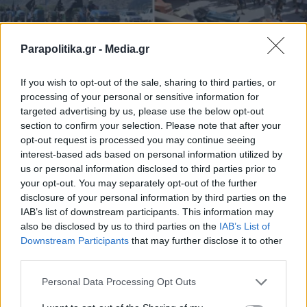
Parapolitika.gr -
Media.gr
If you wish to opt-out of the sale, sharing to third parties, or
processing of your personal or sensitive information for
targeted advertising by us, please use the below opt-out
section to confirm your selection. Please note that after your
opt-out request is processed you may continue seeing
ΕΛΛΑΔΑ
21.07.2026 12:24
interest-based ads based on personal information utilized by
us or personal information disclosed to third parties prior to
PARAPOLITIKA NEWSROOM
your opt-out. You may separately opt-out of the further
Αργολίδα: Μεγάλη κινητοποίηση των
disclosure of your personal information by third parties on the
αγροτών για το νερό - Τι ζητούν (Εικόνες)
IAB’s list of downstream participants. This information may
also be disclosed by us to third parties on the
IAB’s List of
Εγγραφή στο newsletter
Downstream Participants
that may further disclose it to other
third parties.
Personal Data Processing Opt Outs