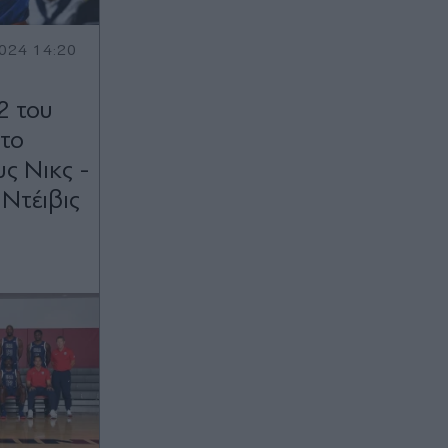
024 14:20
2 του
το
ς Νικς -
 Ντέιβις