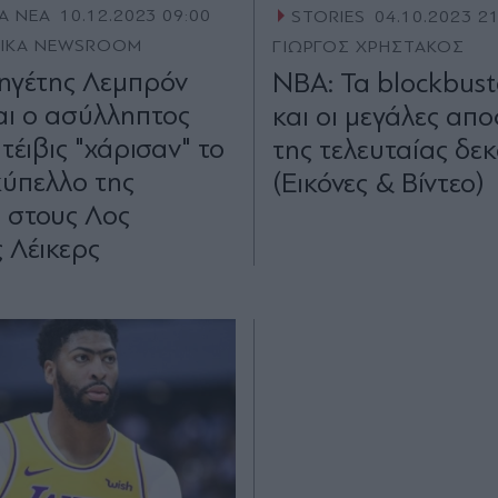
Α ΝΕΑ
10.12.2023 09:00
STORIES
04.10.2023 2
TIKA NEWSROOM
ΓΙΩΡΓΟΣ ΧΡΗΣΤΑΚΟΣ
ηγέτης Λεμπρόν
NBA: Τα blockbust
και ο ασύλληπτος
και οι μεγάλες απ
τέιβις "χάρισαν" το
της τελευταίας δεκ
ύπελλο της
(Εικόνες & Βίντεο)
ς στους Λος
ς Λέικερς