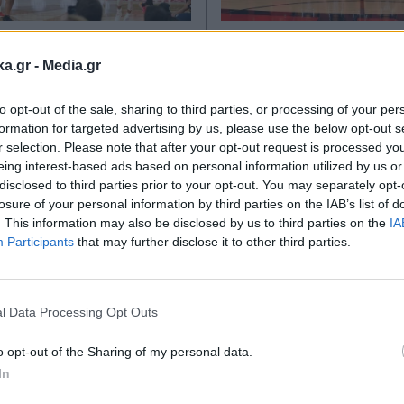
Α ΝΕΑ
11.07.2024 11:35
ΑΘΛΗΤΙΚΑ ΝΕΑ
09.07.2
ka.gr -
Media.gr
ΑΚΑΣΙΔΗ
ΛΕΥΤΕΡΗΣ ΕΛΕΥΘΕΡΙΟΥ
αναδάς 86-72: Η
Ολυμπιακοί Αγώνε
to opt-out of the sale, sharing to third parties, or processing of your per
Τeam" της USA...
Αυτή είναι η πυρα
formation for targeted advertising by us, please use the below opt-out s
 τoν αντίπαλο της
12άδα των ΗΠΑ
r selection. Please note that after your opt-out request is processed y
eing interest-based ads based on personal information utilized by us or
 ενόψει
disclosed to third parties prior to your opt-out. You may separately opt-
ακών Αγώνων!
losure of your personal information by third parties on the IAB’s list of
. This information may also be disclosed by us to third parties on the
IA
Participants
that may further disclose it to other third parties.
Εγγραφή στο
newsletter
l Data Processing Opt Outs
o opt-out of the Sharing of my personal data.
In