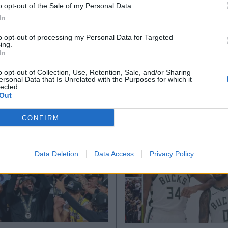
*
o opt-out of the Sale of my Personal Data.
Αποδέχομαι τους
όρους χρήσης
In
Α ΝΕΑ
02.02.2024 09:51
ΑΘΛΗΤΙΚΑ ΝΕΑ
18.01.2
και την πολιτική απορρήτου
ΟΣ ΜΑΝΙΑΤΗΣ
ΧΑΡΑΛΑΜΠΟΣ ΜΑΝΙΑΤΗΣ
to opt-out of processing my Personal Data for Targeted
ing.
Εγγραφή
ιπλό" στη Βοστώνη
NBA: Συνέρχονται 
In
 "μισούς" Λέικερς -
Λέικερς - Σπουδαία
o opt-out of Collection, Use, Retention, Sale, and/or Sharing
ersonal Data that Is Unrelated with the Purposes for which it
Μάξεϊ και νίκη για
buzzer beater του
lected.
X
Out
ers
για τους Χοκς
CONFIRM
Data Deletion
Data Access
Privacy Policy