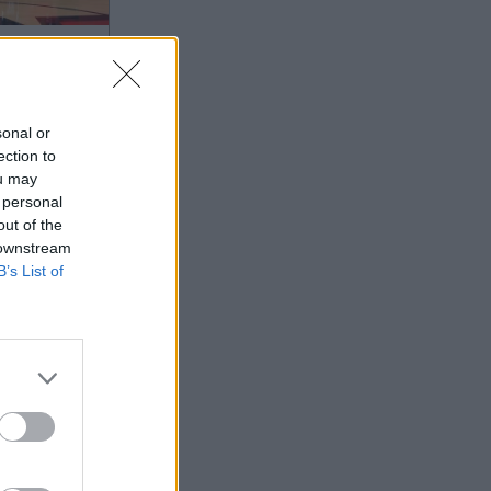
024 00:05
ς 2024:
sonal or
υλοκίνητη
ection to
ou may
 personal
out of the
 downstream
B’s List of