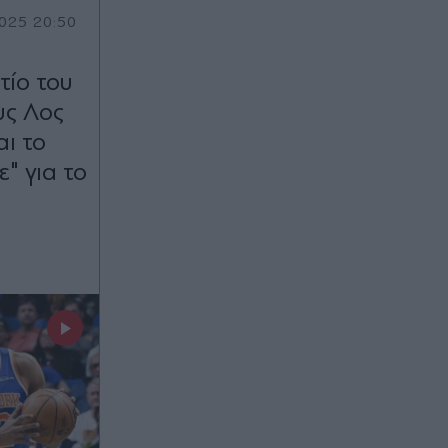
025 20:50
τίο του
υς Λος
αι το
" για το