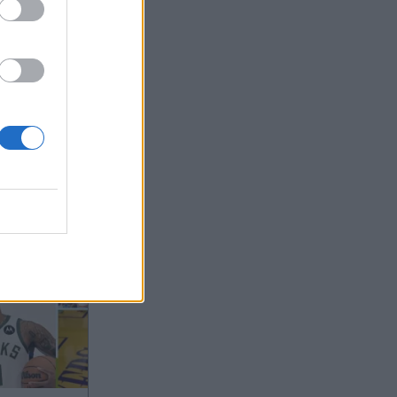
024 10:41
οι
 νίκη με
 Μάρεϊ