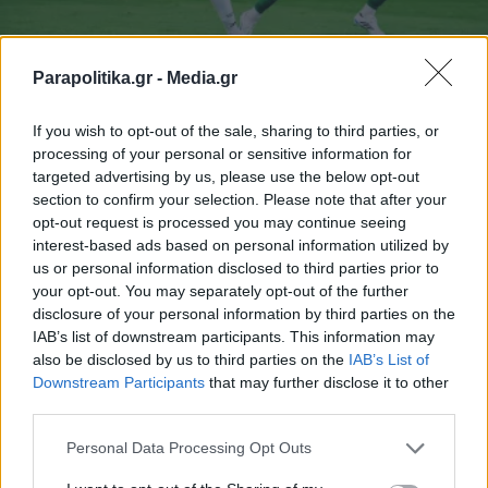
Parapolitika.gr -
Media.gr
ΑΘΛΗΤΙΚΑ ΝΕΑ
30.07.2026 08:30
PARAPOLITIKA NEWSROOM
If you wish to opt-out of the sale, sharing to third parties, or
Αθλητικές μεταδόσεις: Πού θα δείτε τις
processing of your personal or sensitive information for
targeted advertising by us, please use the below opt-out
ρεβάνς Παναθηναϊκού και ΠΑΟΚ σε
section to confirm your selection. Please note that after your
Conference και Europa League
opt-out request is processed you may continue seeing
interest-based ads based on personal information utilized by
us or personal information disclosed to third parties prior to
your opt-out. You may separately opt-out of the further
disclosure of your personal information by third parties on the
IAB’s list of downstream participants. This information may
also be disclosed by us to third parties on the
IAB’s List of
Εγγραφή στο newsletter
Downstream Participants
that may further disclose it to other
third parties.
Personal Data Processing Opt Outs