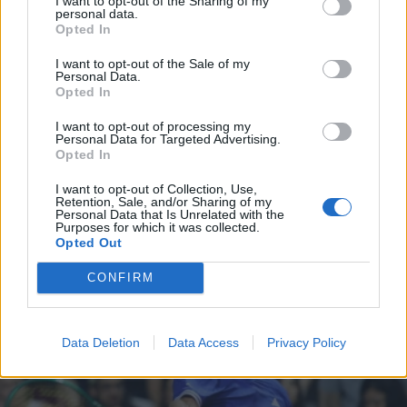
I want to opt-out of the Sharing of my
personal data.
*
Opted In
Αποδέχομαι τους
όρους χρήσης
και την πολιτική απορρήτου
I want to opt-out of the Sale of my
Personal Data.
Opted In
Εγγραφή
ΑΘΛΗΤΙΚΑ ΝΕΑ
29.07.2026 09:00
I want to opt-out of processing my
ΦΙΛΙΠΠΟΣ ΚΑΤΣΙΩΤΗΣ
Personal Data for Targeted Advertising.
Αθλητικές μεταδόσεις: Πού θα δείτε το
Opted In
X
φιλικό της ΑΕΚ κόντρα στην
I want to opt-out of Collection, Use,
Retention, Sale, and/or Sharing of my
Σάμσουνσπορ
Personal Data that Is Unrelated with the
Purposes for which it was collected.
Opted Out
CONFIRM
Data Deletion
Data Access
Privacy Policy