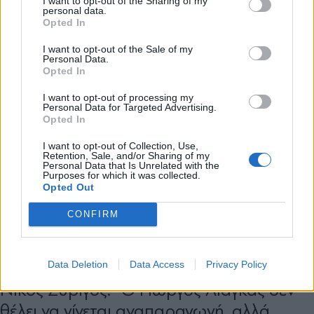
I want to opt-out of the Sharing of my
personal data.
*
Opted In
Αποδέχομαι τους
όρους χρήσης
και την πολιτική απορρήτου
I want to opt-out of the Sale of my
Personal Data.
Opted In
Εγγραφή
I want to opt-out of processing my
Personal Data for Targeted Advertising.
Opted In
X
I want to opt-out of Collection, Use,
Retention, Sale, and/or Sharing of my
Personal Data that Is Unrelated with the
Purposes for which it was collected.
Opted Out
CONFIRM
MEDIA
06.04.2025 14:30
Data Deletion
Data Access
Privacy Policy
PARAPOLITIKA NEWSROOM
Νίκος Συρίγος: "Ο Γιώργος Λιάγκας δεν
θέλει να γίνεται αναπαραγωγή, αλλά