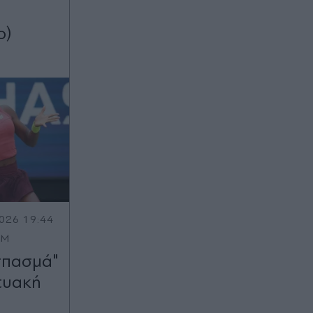
ο)
026 19:44
OM
σπασμά"
κτυακή