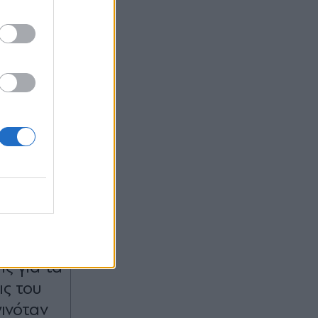
:33
OM
ου
αι σε
ς για τα
ις του
γινόταν