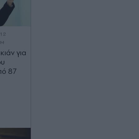
:12
OM
κιάν για
ου
πό 87