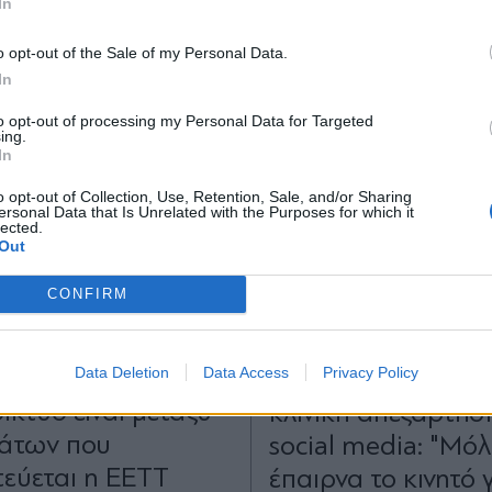
In
*
o opt-out of the Sale of my Personal Data.
Αποδέχομαι τους
όρους χρήσης
In
και την πολιτική απορρήτου
to opt-out of processing my Personal Data for Targeted
ing.
Εγγραφή
In
o opt-out of Collection, Use, Retention, Sale, and/or Sharing
ersonal Data that Is Unrelated with the Purposes for which it
lected.
X
Out
Η
28.04.2026 12:21
ΕΛΛΑΔΑ
20.04.2026 09
CONFIRM
TIKA NEWSROOM
PARAPOLITIKA NEWSRO
ργίου: Τα μέτρα
Σοκάρει πατέρας τ
ίας των παιδιών
Data Deletion
Data Access
Privacy Policy
οποίου το παιδί είν
ίκτυο είναι μεταξύ
κλινική απεξάρτηση
άτων που
social media: "Μόλ
εύεται η ΕΕΤΤ
έπαιρνα το κινητό 