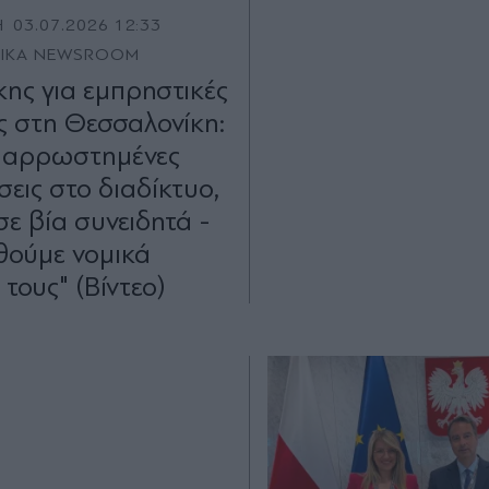
Η
03.07.2026 12:33
TIKA NEWSROOM
ης για εμπρηστικές
ις στη Θεσσαλονίκη:
 αρρωστημένες
εις στο διαδίκτυο,
σε βία συνειδητά -
θούμε νομικά
 τους" (Βίντεο)