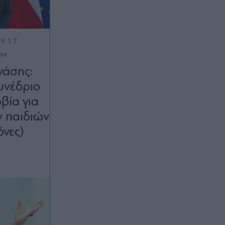
19:17
OM
άσης:
υνέδριο
βία για
ν παιδιών
όνες)