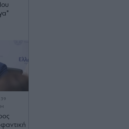
Μου
γα"
:39
OM
ρος
οφαντική