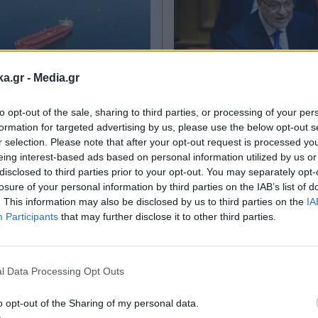
ka.gr -
Media.gr
to opt-out of the sale, sharing to third parties, or processing of your per
17.05.2026 16:36
ΠΟΛΙΤΙΚΗ
14.05.2026 
formation for targeted advertising by us, please use the below opt-out s
TIKA NEWSROOM
PARAPOLITIKA NEWSRO
r selection. Please note that after your opt-out request is processed y
οειδοποιεί για τέλη
eing interest-based ads based on personal information utilized by us or
Γιώργος Φλωρίδης
disclosed to third parties prior to your opt-out. You may separately opt-
ώδια διαδικτύου -
Στηρίζει την πρότα
losure of your personal information by third parties on the IAB’s list of
να μην τολμά να
άρση ανωνυμίας σ
. This information may also be disclosed by us to third parties on the
IA
Participants
that may further disclose it to other third parties.
 ξανά"
διαδίκτυο - "Να μπ
Εγγραφή στο
όνομα και πρόσωπ
newsletter
l Data Processing Opt Outs
o opt-out of the Sharing of my personal data.