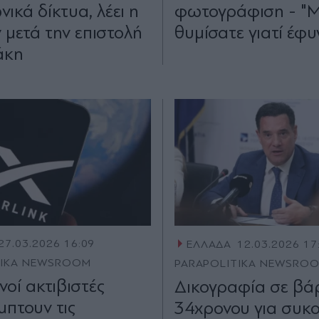
νικά δίκτυα, λέει η
φωτογράφιση - "
 μετά την επιστολή
θυμίσατε γιατί έφυ
άκη
27.03.2026 16:09
ΕΛΛΑΔΑ
12.03.2026 17
TIKA NEWSROOM
PARAPOLITIKA NEWSRO
νοί ακτιβιστές
Δικογραφία σε βά
πτουν τις
34χρονου για συκ