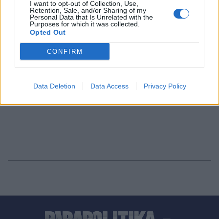
και οι εκλογές στο Εφετείο Αθηνών
I want to opt-out of Collection, Use,
Retention, Sale, and/or Sharing of my
Personal Data that Is Unrelated with the
Purposes for which it was collected.
Opted Out
CONFIRM
Data Deletion
Data Access
Privacy Policy
1