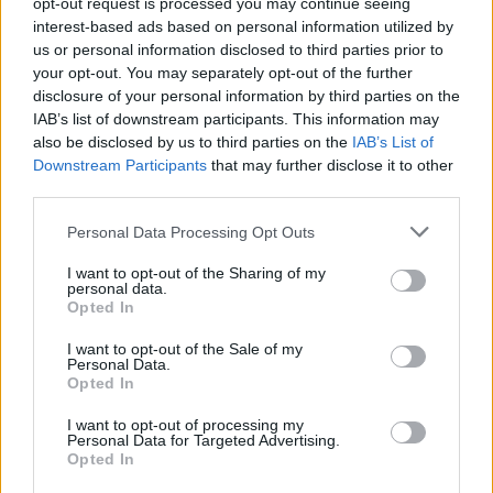
opt-out request is processed you may continue seeing
interest-based ads based on personal information utilized by
us or personal information disclosed to third parties prior to
your opt-out. You may separately opt-out of the further
disclosure of your personal information by third parties on the
IAB’s list of downstream participants. This information may
also be disclosed by us to third parties on the
IAB’s List of
Εγγραφή στο newsletter
Downstream Participants
that may further disclose it to other
third parties.
Personal Data Processing Opt Outs
I want to opt-out of the Sharing of my
personal data.
*
Opted In
Αποδέχομαι τους
όρους χρήσης
και την πολιτική απορρήτου
I want to opt-out of the Sale of my
Personal Data.
Opted In
Εγγραφή
ΓΙΑΝΝΗΣ ΚΟΥΡΤΑΚΗΣ
30.09.2021 12:20
I want to opt-out of processing my
ΓΙΑΝΝΗΣ ΚΟΥΡΤΑΚΗΣ
Personal Data for Targeted Advertising.
Opted In
Φοβού τον Πολάκη σε ΕΟ∆Υ και Υγείας
X