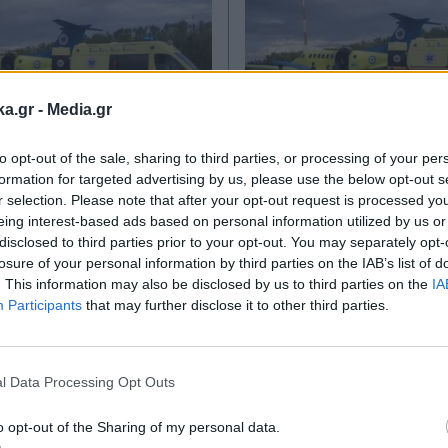
ka.gr -
Media.gr
to opt-out of the sale, sharing to third parties, or processing of your per
23.11.2025 15:30
ΕΛΛΑΔΑ
21.11.2025 21
formation for targeted advertising by us, please use the below opt-out s
TIKA NEWSROOM
PARAPOLITIKA NEWSRO
r selection. Please note that after your opt-out request is processed y
eing interest-based ads based on personal information utilized by us or
 Σε κρίσιμη
Δηλητηρίαση στην
disclosed to third parties prior to your opt-out. You may separately opt-
ση το ζευγάρι που
Στην Ιταλία μεταφέ
losure of your personal information by third parties on the IAB’s list of
ιάστηκε από
ζευγάρι που υπέστ
. This information may also be disclosed by us to third parties on the
IA
Participants
that may further disclose it to other third parties.
ια
ηπατική ανεπάρκε
Εγγραφή στο
κατανάλωση μανι
newsletter
l Data Processing Opt Outs
o opt-out of the Sharing of my personal data.