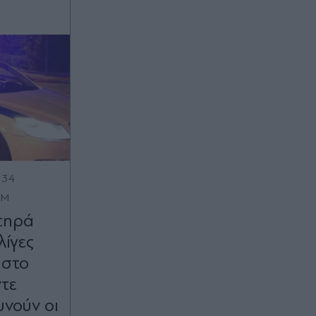
:34
OM
τηρά
λίγες
 στο
ντε
υνούν οι