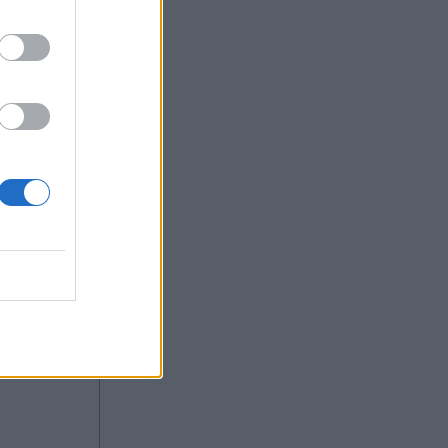
:30
OM
άρι
αι
ΑΧΕΠΑ με
πάρκεια