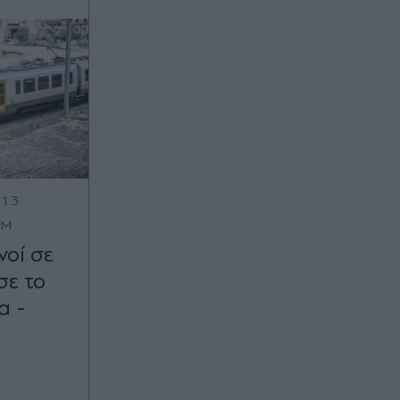
:13
OM
νοί σε
σε το
α -