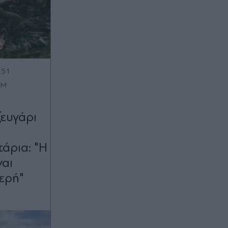
:51
OM
ευγάρι
άρια: "Η
ναι
ερή"