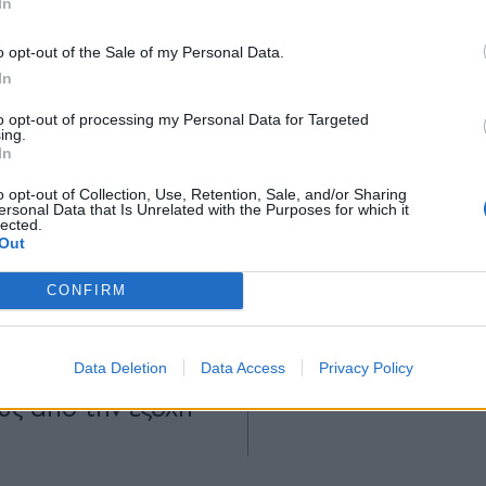
In
*
o opt-out of the Sale of my Personal Data.
Αποδέχομαι τους
όρους χρήσης
In
και την πολιτική απορρήτου
to opt-out of processing my Personal Data for Targeted
ing.
Εγγραφή
In
21.11.2025 15:19
ΕΛΛΑΔΑ
21.11.2025 11
o opt-out of Collection, Use, Retention, Sale, and/or Sharing
TIKA NEWSROOM
ersonal Data that Is Unrelated with the Purposes for which it
PARAPOLITIKA NEWSRO
lected.
X
ίαση στην Έδεσσα:
Θεσσαλονίκη: Ζευγ
Out
λία για
έφαγε μανιτάρια κ
CONFIRM
χευση το ζευγάρι
νοσηλεύεται στο 
ανάλωσε τα
οξεία ηπατική ανε
Data Deletion
Data Access
Privacy Policy
ια - Τα μάζεψαν
(Βίντεο)
υς από την εξοχή