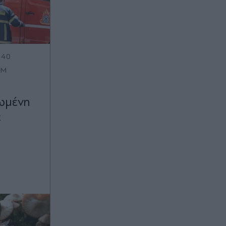
:40
OM
ωμένη
ε