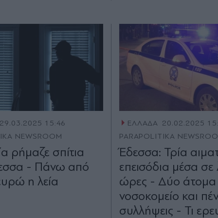
29.03.2025 15:46
ΕΛΛΑΔΑ
20.02.2025 15
TIKA NEWSROOM
PARAPOLITIKA NEWSRO
α ρήμαζε σπίτια
Έδεσσα: Τρία αιμα
εσσα - Πάνω από
επεισόδια μέσα σε 
ευρώ η λεία
ώρες - Δύο άτομα
νοσοκομείο και πέ
συλλήψεις - Τι ερε