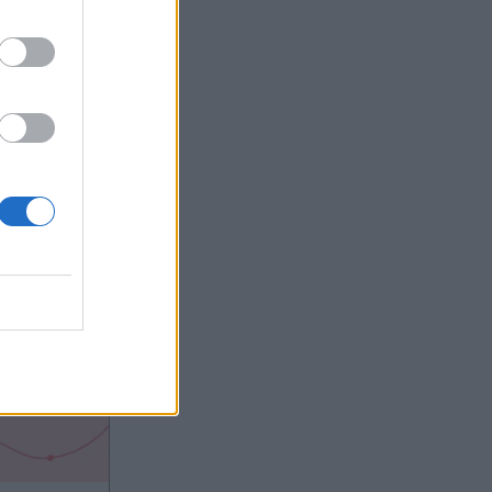
OM
ς
ς του
λή και