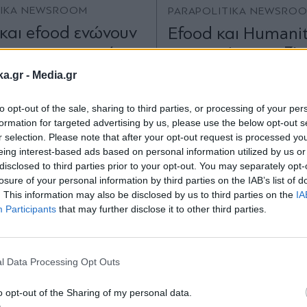
TIKA NEWSROOM
PARAPOLITIKA NEWSRO
 και efood ενώνουν
Efood και Humanit
μεις τους με στόχο
μαγειρεύουν μαζί 
ορη και αξιόπιστη
το έχουν ανάγκη
ka.gr -
Media.gr
τηση των
to opt-out of the sale, sharing to third parties, or processing of your per
λωτών
formation for targeted advertising by us, please use the below opt-out s
r selection. Please note that after your opt-out request is processed y
eing interest-based ads based on personal information utilized by us or
disclosed to third parties prior to your opt-out. You may separately opt-
losure of your personal information by third parties on the IAB’s list of
. This information may also be disclosed by us to third parties on the
IA
Participants
that may further disclose it to other third parties.
Εγγραφή στο
newsletter
l Data Processing Opt Outs
o opt-out of the Sharing of my personal data.
S
26.02.2026 14:19
BUSINESS
24.02.2026 