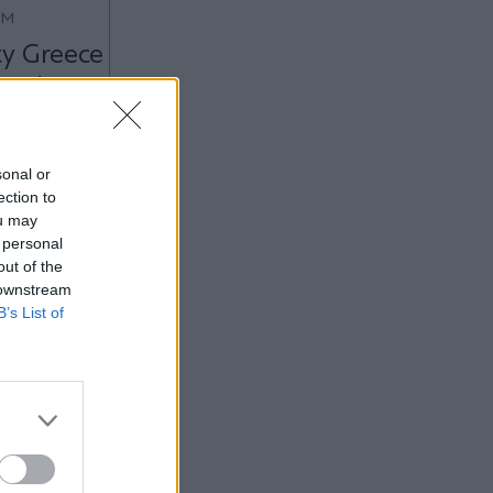
OM
y Greece
για όσους
sonal or
ection to
ou may
 personal
out of the
 downstream
B’s List of
14:12