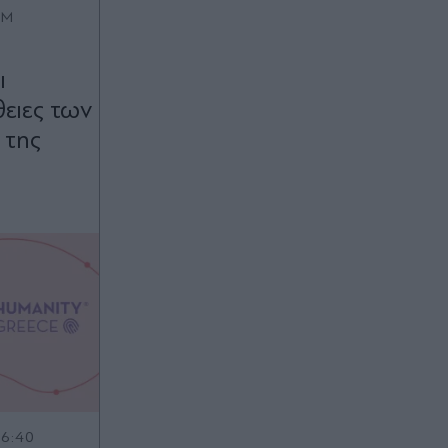
OM
ι
ειες των
 της
16:40