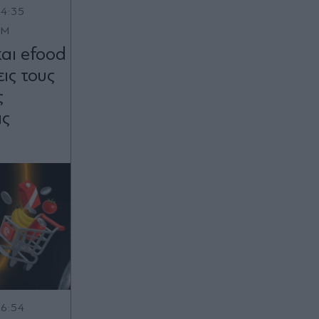
14:35
OM
αι efood
ις τους
ς
ας
16:54