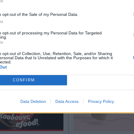
In
TIKA NEWSROOM
PARAPOLITIKA NEWSRO
Συνεργασία με τη
Το Revolut Pay
*
o opt-out of the Sale of my Personal Data.
Αποδέχομαι τους
όρους χρήσης
- Αποκλειστικά
ενσωματώνεται στι
In
και την πολιτική απορρήτου
α στους πελάτες
επιλογές πληρωμή
to opt-out of processing my Personal Data for Targeted
ing.
ην Ελλάδα
efood: Στόχος η απ
Εγγραφή
In
ασφαλής εμπειρία
o opt-out of Collection, Use, Retention, Sale, and/or Sharing
παραγγελίας
ersonal Data that Is Unrelated with the Purposes for which it
lected.
X
Out
CONFIRM
Data Deletion
Data Access
Privacy Policy