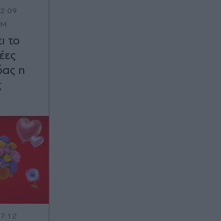
12:09
OM
ι το
νέες
δας η
ς
17:12