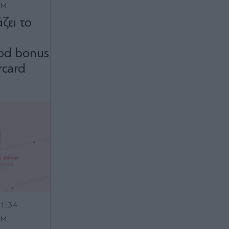
OM
ζει το
od bonus
rcard
11:34
OM