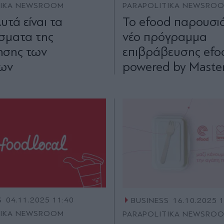
TIKA NEWSROOM
PARAPOLITIKA NEWSRO
υτά είναι τα
To efood παρουσιά
σματα της
νέο πρόγραμμα
ησης των
επιβράβευσης efo
έων
powered by Maste
S
04.11.2025 11:40
BUSINESS
16.10.2025 
TIKA NEWSROOM
PARAPOLITIKA NEWSRO