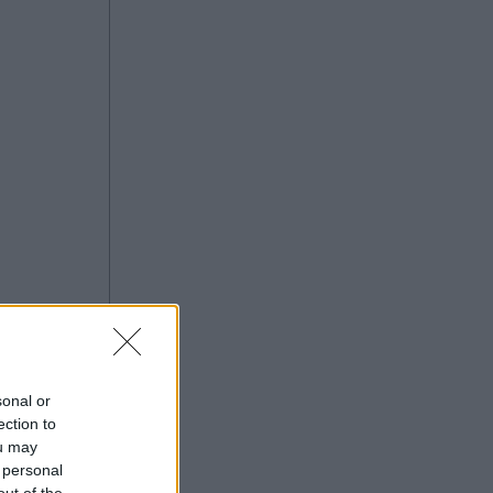
sonal or
ection to
ou may
 personal