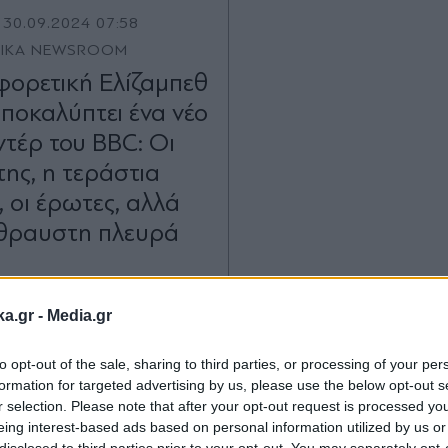
30.09.2024 07:58
TIKA NEWSROOM
φορετική Ελίζαμπεθ
αποκαλύπτει ένα νέο
ντέρ του BBC: Οι
της, η τεράστια
, οι έρωτες, αλλά
ύθραυστη πλευρά
ka.gr -
Media.gr
to opt-out of the sale, sharing to third parties, or processing of your per
formation for targeted advertising by us, please use the below opt-out s
r selection. Please note that after your opt-out request is processed y
eing interest-based ads based on personal information utilized by us or