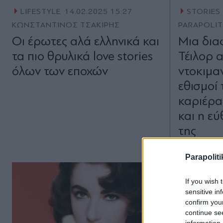
LIFESTYLE
14.02.2025 15:27
STORIES
ΚΩΝΣΤΑΝΤΙΝΟΣ ΤΣΑΚΙΡΗΣ
PARAPOLI
Οι έρωτες αλά ελληνικά και
Μια δια
τα πιο θρυλικά love stories
Τέιλορ 
όλων των εποχών
ντοκιμα
εθισμοί 
καριέρα
και η ε
της
Parapoliti
If you wish 
sensitive in
confirm you
continue se