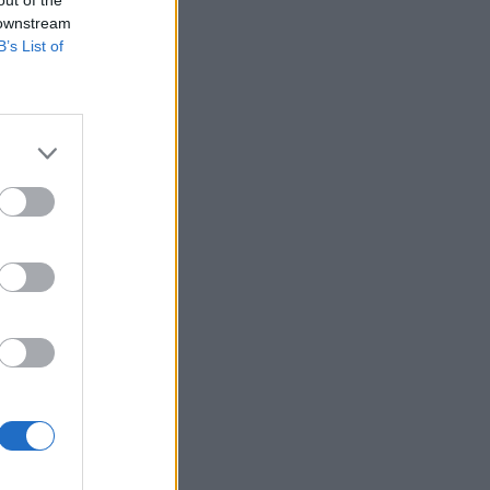
out of the
 downstream
B’s List of
12:30
OM
νεχίζουν
μετά