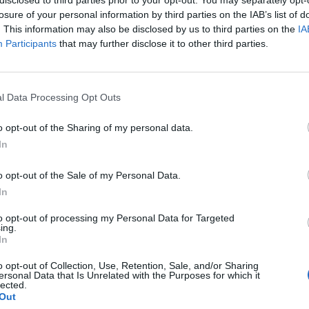
disclosed to third parties prior to your opt-out. You may separately opt-
losure of your personal information by third parties on the IAB’s list of
. This information may also be disclosed by us to third parties on the
IA
Participants
that may further disclose it to other third parties.
Εγγραφή στο
LIFESTYLE
29.01.2018 
newsletter
PARAPOLITIKA NEWSRO
Ποιοι διάσημοι συ
l Data Processing Opt Outs
να έχουν κέρδη... 
o opt-out of the Sharing of my personal data.
θάνατον
In
*
o opt-out of the Sale of my Personal Data.
Αποδέχομαι τους
όρους χρήσης
In
και την πολιτική απορρήτου
to opt-out of processing my Personal Data for Targeted
ing.
Εγγραφή
In
o opt-out of Collection, Use, Retention, Sale, and/or Sharing
ersonal Data that Is Unrelated with the Purposes for which it
1
lected.
X
Out