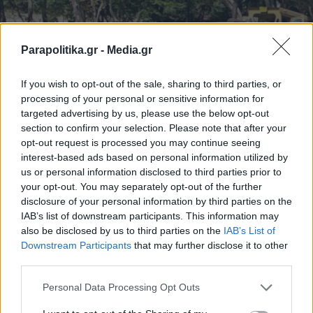
Parapolitika.gr -
Media.gr
If you wish to opt-out of the sale, sharing to third parties, or
processing of your personal or sensitive information for
targeted advertising by us, please use the below opt-out
section to confirm your selection. Please note that after your
opt-out request is processed you may continue seeing
ΠΟΛΙΤΙΚΗ
24.09.2023 13:57
interest-based ads based on personal information utilized by
us or personal information disclosed to third parties prior to
PARAPOLITIKA NEWSROOM
your opt-out. You may separately opt-out of the further
Παπαθανάσης για Θεσσαλία: Την Τετάρτη
disclosure of your personal information by third parties on the
κατατίθεται το αναθεωρημένο σχέδιο του
IAB’s list of downstream participants. This information may
also be disclosed by us to third parties on the
IAB’s List of
Ελλάδα 2.0 με έργα 680 εκατ. ευρώ
Εγγραφή στο newsletter
Downstream Participants
that may further disclose it to other
third parties.
Personal Data Processing Opt Outs