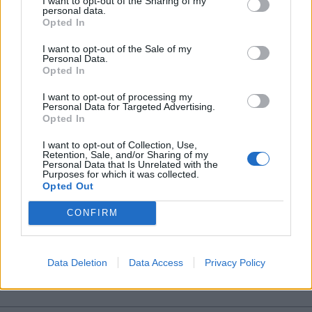
I want to opt-out of the Sharing of my
personal data.
*
Opted In
Αποδέχομαι τους
όρους χρήσης
και την πολιτική απορρήτου
I want to opt-out of the Sale of my
Personal Data.
Opted In
Εγγραφή
I want to opt-out of processing my
Personal Data for Targeted Advertising.
Opted In
X
I want to opt-out of Collection, Use,
Retention, Sale, and/or Sharing of my
Personal Data that Is Unrelated with the
Purposes for which it was collected.
ΟΙΚΟΝΟΜΙΑ
16.08.2023 11:00
Opted Out
ΚΩΣΤΑΣ ΤΣΑΧΑΚΗΣ
Ταμείο Ανάκαμψης: 100 δισ. ευρώ για
CONFIRM
επενδύσεις στην οικονομία - Η
αναθεώρηση του «Ελλάδα 2.0» και τα
Data Deletion
Data Access
Privacy Policy
επιπλέον κονδύλια