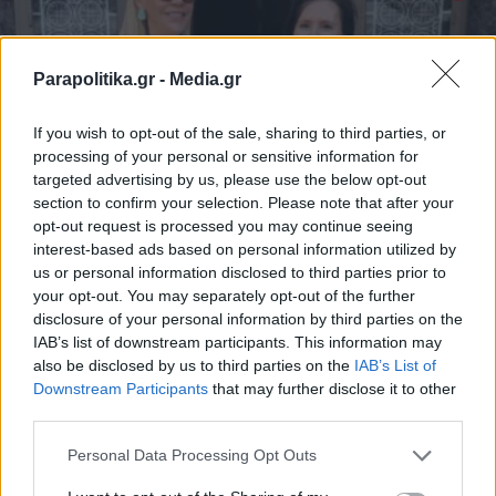
Parapolitika.gr -
Media.gr
If you wish to opt-out of the sale, sharing to third parties, or
processing of your personal or sensitive information for
targeted advertising by us, please use the below opt-out
section to confirm your selection. Please note that after your
opt-out request is processed you may continue seeing
interest-based ads based on personal information utilized by
STORIES
01.08.2026 14:02
us or personal information disclosed to third parties prior to
PARAPOLITIKA NEWSROOM
your opt-out. You may separately opt-out of the further
disclosure of your personal information by third parties on the
Νεκταρία-Ελευθερία Αγγελάκη στα
IAB’s list of downstream participants. This information may
Παραπολιτικά: Δεν επέτρεψα ποτέ στην
also be disclosed by us to third parties on the
IAB’s List of
Εγγραφή στο newsletter
Downstream Participants
that may further disclose it to other
ασθένεια να με καθορίσει (Βίντεο)
third parties.
Personal Data Processing Opt Outs