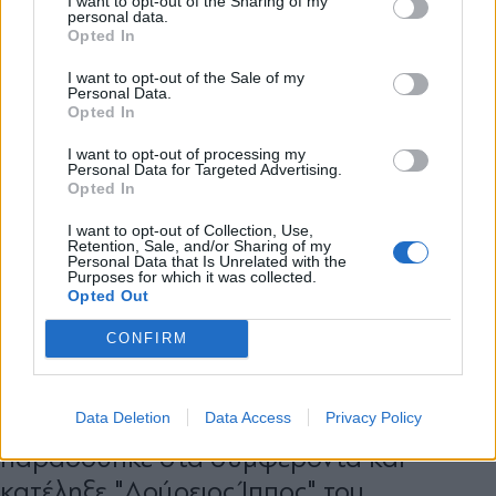
I want to opt-out of the Sharing of my
personal data.
*
Opted In
Αποδέχομαι τους
όρους χρήσης
και την πολιτική απορρήτου
I want to opt-out of the Sale of my
Personal Data.
Opted In
Εγγραφή
I want to opt-out of processing my
Personal Data for Targeted Advertising.
Opted In
X
I want to opt-out of Collection, Use,
Retention, Sale, and/or Sharing of my
Personal Data that Is Unrelated with the
Purposes for which it was collected.
ΠΟΛΙΤΙΚΗ
31.07.2026 22:53
Opted Out
PARAPOLITIKA NEWSROOM
CONFIRM
ΠΑΣΟΚ κατά Τσίπρα: Στην προσπάθειά
του να φτάσει στην "Ιθάκη" της
Data Deletion
Data Access
Privacy Policy
προσωπικής του φιλοδοξίας,
παραδόθηκε στα συμφέροντα και
κατέληξε "Δούρειος Ίππος" του