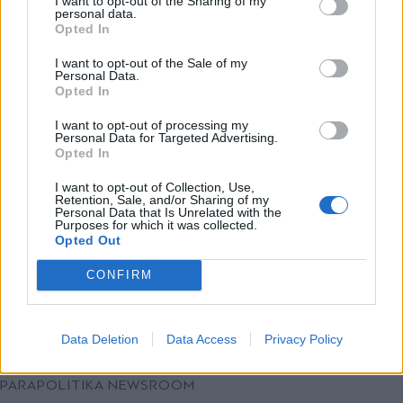
I want to opt-out of the Sharing of my
αγώνα - Έλαβε δυσμενή μετάθεση
personal data.
*
Opted In
Αποδέχομαι τους
όρους χρήσης
(Εικόνα & Βίντεο)
και την πολιτική απορρήτου
I want to opt-out of the Sale of my
Personal Data.
Opted In
Εγγραφή
I want to opt-out of processing my
Personal Data for Targeted Advertising.
Opted In
X
I want to opt-out of Collection, Use,
Retention, Sale, and/or Sharing of my
Personal Data that Is Unrelated with the
Purposes for which it was collected.
Opted Out
CONFIRM
Data Deletion
Data Access
Privacy Policy
ΕΛΛΑΔΑ
18.04.2026 23:13
PARAPOLITIKA NEWSROOM