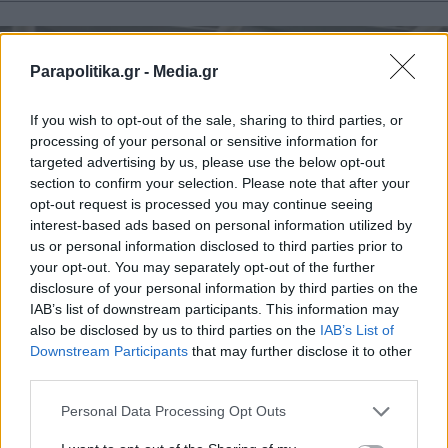
Parapolitika.gr -
Media.gr
If you wish to opt-out of the sale, sharing to third parties, or
processing of your personal or sensitive information for
targeted advertising by us, please use the below opt-out
section to confirm your selection. Please note that after your
opt-out request is processed you may continue seeing
interest-based ads based on personal information utilized by
us or personal information disclosed to third parties prior to
your opt-out. You may separately opt-out of the further
disclosure of your personal information by third parties on the
IAB’s list of downstream participants. This information may
ΑΘΛΗΤΙΚΑ ΝΕΑ
29.04.2026 19:15
also be disclosed by us to third parties on the
IAB’s List of
PARAPOLITIKA NEWSROOM
Εγγραφή στο newsletter
Downstream Participants
that may further disclose it to other
Τουρκία: Υποπτέραρχος φέρεται να
third parties.
διέταξε F-16 και ελικόπτερα να
Personal Data Processing Opt Outs
"εκφοβίσουν" τη Φενερμπαχτσέ εν ώρα