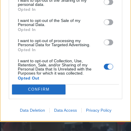
I want to opt-out of the Sharing of my
personal data.
*
Opted In
Αποδέχομαι τους
όρους χρήσης
και την πολιτική απορρήτου
I want to opt-out of the Sale of my
Personal Data.
Opted In
Εγγραφή
I want to opt-out of processing my
Personal Data for Targeted Advertising.
Opted In
ΟΙΚΟΝΟΜΙΑ
30.09.2025 13:20
X
I want to opt-out of Collection, Use,
PARAPOLITIKA NEWSROOM
Retention, Sale, and/or Sharing of my
Personal Data that Is Unrelated with the
Ρεκόρ κρουαζιέρας στα Χανιά: Αύξηση
Purposes for which it was collected.
Opted Out
49% στους επιβάτες και 54% στα πλοία
το 2025
CONFIRM
Data Deletion
Data Access
Privacy Policy