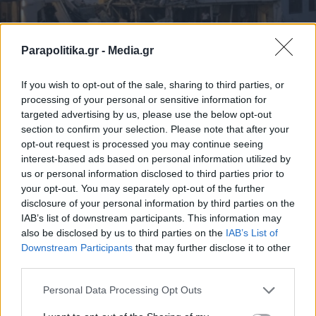
Parapolitika.gr -
Media.gr
If you wish to opt-out of the sale, sharing to third parties, or
processing of your personal or sensitive information for
targeted advertising by us, please use the below opt-out
ΔΙΕΘΝΗ
22.12.2025 10:28
section to confirm your selection. Please note that after your
PARAPOLITIKA NEWSROOM
opt-out request is processed you may continue seeing
Κρουαζιερόπλοια συγκρούστηκαν στον
interest-based ads based on personal information utilized by
us or personal information disclosed to third parties prior to
Νείλο: Νεκρή 47χρονη Ιταλίδα - Σοβαρές
your opt-out. You may separately opt-out of the further
ζημιές (Εικόνες)
disclosure of your personal information by third parties on the
IAB’s list of downstream participants. This information may
also be disclosed by us to third parties on the
IAB’s List of
Εγγραφή στο newsletter
Downstream Participants
that may further disclose it to other
third parties.
Personal Data Processing Opt Outs