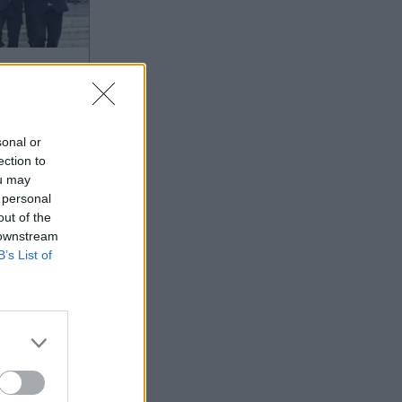
:49
ΥΛΟΣ,
ΗΣ
σε η
sonal or
ection to
άλη κυρία
ou may
 personal
 Οι
out of the
 downstream
ειοι στο
B’s List of
(Εικόνες &