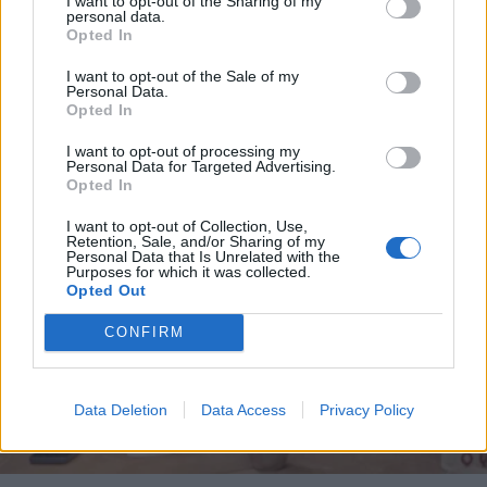
I want to opt-out of the Sharing of my
PARAPOLITIKA NEWSROOM
personal data.
*
Opted In
Αποδέχομαι τους
όρους χρήσης
Ο Λάκης Λαζόπουλος επιστρέφει στο
και την πολιτική απορρήτου
I want to opt-out of the Sale of my
Mega με το Αλ Τσαντίρι Νιουζ και
Personal Data.
καλεσμένο τον Αντώνη Ρέμο (Βίντεο)
Opted In
Εγγραφή
I want to opt-out of processing my
Personal Data for Targeted Advertising.
Opted In
X
I want to opt-out of Collection, Use,
Retention, Sale, and/or Sharing of my
Personal Data that Is Unrelated with the
Purposes for which it was collected.
Opted Out
CONFIRM
Data Deletion
Data Access
Privacy Policy