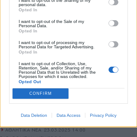
I want to opt-out of the Sharing of my
PARAPOLITIKA NEWSROOM
personal data.
*
Opted In
Formula 1: Ο Νόρις με τη McLaren
Αποδέχομαι τους
όρους χρήσης
MCL39 ταχύτερος στο FP1 του Μπαχρέιν
και την πολιτική απορρήτου
I want to opt-out of the Sale of my
Personal Data.
Opted In
Εγγραφή
I want to opt-out of processing my
Personal Data for Targeted Advertising.
Opted In
X
I want to opt-out of Collection, Use,
Retention, Sale, and/or Sharing of my
Personal Data that Is Unrelated with the
Purposes for which it was collected.
Opted Out
CONFIRM
Data Deletion
Data Access
Privacy Policy
ΑΘΛΗΤΙΚΑ ΝΕΑ
23.03.2025 14:00