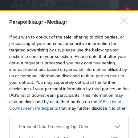
Parapolitika.gr -
Media.gr
If you wish to opt-out of the sale, sharing to third parties, or
processing of your personal or sensitive information for
targeted advertising by us, please use the below opt-out
section to confirm your selection. Please note that after your
opt-out request is processed you may continue seeing
interest-based ads based on personal information utilized by
us or personal information disclosed to third parties prior to
your opt-out. You may separately opt-out of the further
ΕΛΛΑΔΑ
20.04.2026 08:20
disclosure of your personal information by third parties on the
IAB’s list of downstream participants. This information may
PARAPOLITIKA NEWSROOM
also be disclosed by us to third parties on the
IAB’s List of
Λιοσίων: Με κρανιοεγκεφαλικές κακώσεις
Εγγραφή στο newsletter
Downstream Participants
that may further disclose it to other
η 16χρονη που παρασύρθηκε, δίνει
third parties.
"μάχη" για την ζωή της (Βίντεο)
Personal Data Processing Opt Outs