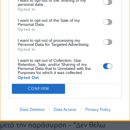
I want to opt-out of the Sharing of my
personal data.
*
Opted In
Αποδέχομαι τους
όρους χρήσης
και την πολιτική απορρήτου
I want to opt-out of the Sale of my
Personal Data.
Opted In
Εγγραφή
I want to opt-out of processing my
Personal Data for Targeted Advertising.
Opted In
X
I want to opt-out of Collection, Use,
Retention, Sale, and/or Sharing of my
Personal Data that Is Unrelated with the
Purposes for which it was collected.
Opted Out
CONFIRM
ΕΛΛΑΔΑ
19.04.2026 22:00
PARAPOLITIKA NEWSROOM
Λιοσίων: Ξεσπά ο πατέρας της 16χρονης
Data Deletion
Data Access
Privacy Policy
που νοσηλεύεται σε σοβαρή κατάσταση
μετά την παράσυρση - "Δεν θέλω