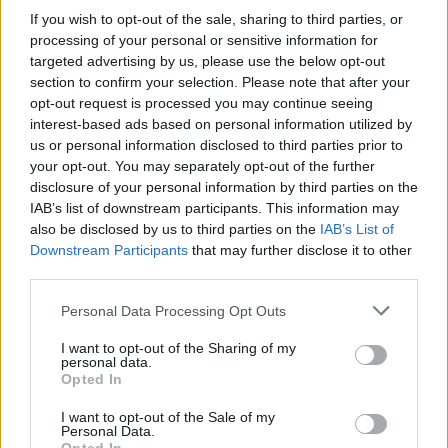
If you wish to opt-out of the sale, sharing to third parties, or
processing of your personal or sensitive information for
ΠΟΛΙΤΙΚΗ
23.09.2021 12:30
targeted advertising by us, please use the below opt-out
section to confirm your selection. Please note that after your
PARAPOLITIKA NEWSROOM
opt-out request is processed you may continue seeing
Οικονόμου για Αρχιεπίσκοπο Αμερικής
interest-based ads based on personal information utilized by
Ελπιδοφόρο: Μας ενόχλησε η κίνησή του
us or personal information disclosed to third parties prior to
your opt-out. You may separately opt-out of the further
- Η κυβέρνηση εκφράζει τη δυσαρέσκειά
disclosure of your personal information by third parties on the
της (Βίντεο)
IAB’s list of downstream participants. This information may
also be disclosed by us to third parties on the
IAB’s List of
Εγγραφή στο newsletter
Downstream Participants
that may further disclose it to other
third parties.
Personal Data Processing Opt Outs
I want to opt-out of the Sharing of my
personal data.
*
Opted In
Αποδέχομαι τους
όρους χρήσης
1
και την πολιτική απορρήτου
I want to opt-out of the Sale of my
Personal Data.