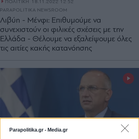
ΠΟΛΙΤΙΚΗ
18.11.2022 12:52
PARAPOLITIKA NEWSROOM
Λιβύη - Μένφι: Επιθυμούμε να
συνεχιστούν οι φιλικές σχέσεις με την
Ελλάδα - Θέλουμε να εξαλείψουμε όλες
τις αιτίες κακής κατανόησης
Parapolitika.gr -
Media.gr