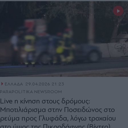
ΕΛΛΑΔΑ
29.04.2026 21:23
PARAPOLITIKA NEWSROOM
Live η κίνηση στους δρόμους:
Μποτιλιάρισμα στην Ποσειδώνoς στο
ρεύμα προς Γλυφάδα, λόγω τροχαίου
στο ύψος της Πικροδάφνης (Βίντεο)