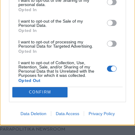
I want to opt-out of the Sharing of my
στην Ευρώπη - Τι προτείνει
personal data.
*
Opted In
Αποδέχομαι τους
όρους χρήσης
συγκοινωνιολόγος
και την πολιτική απορρήτου
I want to opt-out of the Sale of my
Personal Data.
Opted In
Εγγραφή
I want to opt-out of processing my
Personal Data for Targeted Advertising.
Opted In
X
I want to opt-out of Collection, Use,
Retention, Sale, and/or Sharing of my
Personal Data that Is Unrelated with the
Purposes for which it was collected.
Opted Out
CONFIRM
Data Deletion
Data Access
Privacy Policy
ΕΛΛΑΔΑ
09.04.2026 22:14
PARAPOLITIKA NEWSROOM