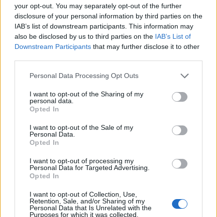
your opt-out. You may separately opt-out of the further
της Νίκαιας
disclosure of your personal information by third parties on the
IAB’s list of downstream participants. This information may
also be disclosed by us to third parties on the
IAB’s List of
Εγγραφή στο newsletter
Downstream Participants
that may further disclose it to other
third parties.
Personal Data Processing Opt Outs
I want to opt-out of the Sharing of my
personal data.
*
Opted In
Αποδέχομαι τους
όρους χρήσης
και την πολιτική απορρήτου
I want to opt-out of the Sale of my
Personal Data.
Opted In
Εγγραφή
I want to opt-out of processing my
Personal Data for Targeted Advertising.
Opted In
ΔΙΕΘΝΗ
09.05.2025 07:27
X
I want to opt-out of Collection, Use,
PARAPOLITIKA NEWSROOM
Retention, Sale, and/or Sharing of my
Personal Data that Is Unrelated with the
Πάπας Λέων ΙΔ': Το πρώτο βίντεο μέσα
Purposes for which it was collected.