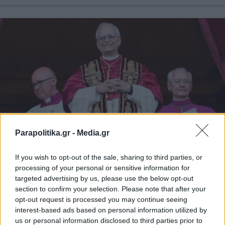
Parapolitika.gr -
Media.gr
If you wish to opt-out of the sale, sharing to third parties, or
ΔΙΕΘΝΗ
09.05.2025 09:10
processing of your personal or sensitive information for
PARAPOLITIKA NEWSROOM
targeted advertising by us, please use the below opt-out
section to confirm your selection. Please note that after your
Πάπας Λέων ΙΔ': Πρώτη επίσημη
opt-out request is processed you may continue seeing
επίσκεψη στην Τουρκία για τα 1.700
interest-based ads based on personal information utilized by
us or personal information disclosed to third parties prior to
χρόνια από την Α' Οικουμενική Σύνοδο