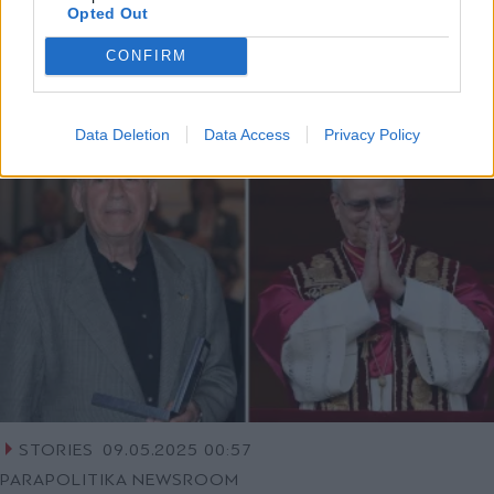
Opted Out
από την Καπέλα Σιστίνα μετά την εκλογή
του
CONFIRM
Data Deletion
Data Access
Privacy Policy
STORIES
09.05.2025 00:57
PARAPOLITIKA NEWSROOM