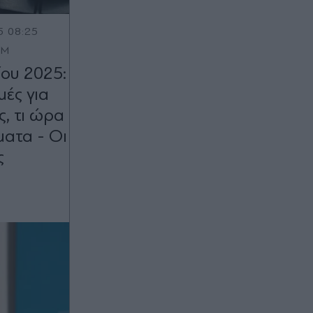
5 08:25
OM
ου 2025:
μές για
ς, τι ώρα
ατα - Οι
ς