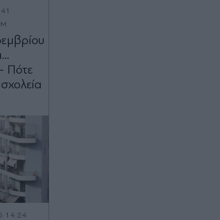
:41
OM
οεμβρίου
..
- Πότε
 σχολεία
5 14:24