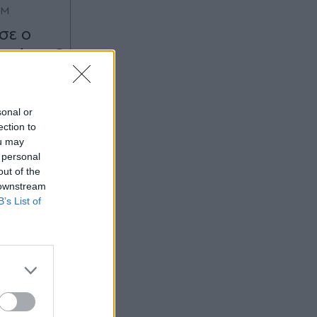
OM
σε ο
ορών - Ο
. χρυσές
ορά
sonal or
ection to
ou may
 personal
out of the
 downstream
B’s List of
:18