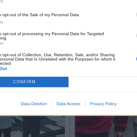
In
TIKA NEWSROOM
PARAPOLITIKA NEWSRO
γιο: Ποιοι
Η "μαγευτική" Παν
*
o opt-out of the Sale of my Personal Data.
Αποδέχομαι τους
όρους χρήσης
ουν σήμερα, Πέμπτη
του Νοεμβρίου: Το
In
και την πολιτική απορρήτου
βρίου
του Κάστορα στόλι
to opt-out of processing my Personal Data for Targeted
ing.
νυχτερινό ουρανό 
Εγγραφή
In
μεγαλύτερο και
o opt-out of Collection, Use, Retention, Sale, and/or Sharing
φωτεινότερο του 
ersonal Data that Is Unrelated with the Purposes for which it
lected.
X
(Εικόνες)
Out
CONFIRM
Data Deletion
Data Access
Privacy Policy