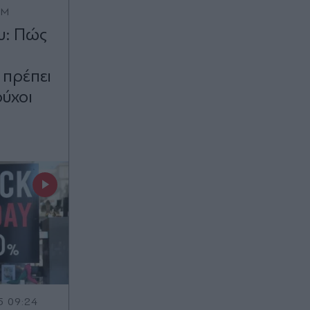
OM
υ: Πώς
 πρέπει
ούχοι
5 09:24