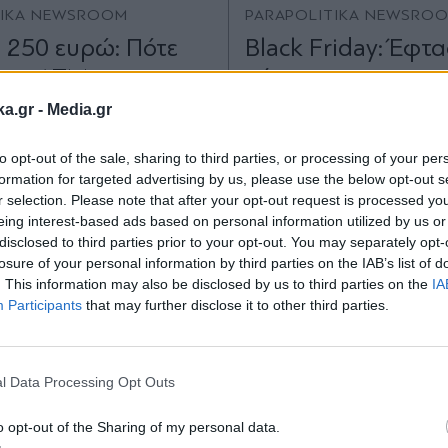
TIKA NEWSROOM
PARAPOLITIKA NEWSRO
 250 ευρώ: Πότε
Black Friday: Έφτα
στα ΑΤΜ και ποιοι
μήνας των προσφ
ούνται για το 2025
Νοέμβριος φέρνει.
ka.gr -
Media.gr
ευκαιρίες στην αγ
to opt-out of the sale, sharing to third parties, or processing of your per
formation for targeted advertising by us, please use the below opt-out s
r selection. Please note that after your opt-out request is processed y
eing interest-based ads based on personal information utilized by us or
disclosed to third parties prior to your opt-out. You may separately opt-
losure of your personal information by third parties on the IAB’s list of
. This information may also be disclosed by us to third parties on the
IA
Participants
that may further disclose it to other third parties.
Εγγραφή στο
newsletter
l Data Processing Opt Outs
o opt-out of the Sharing of my personal data.
06.11.2025 08:08
ΕΛΛΑΔΑ
05.11.2025 21