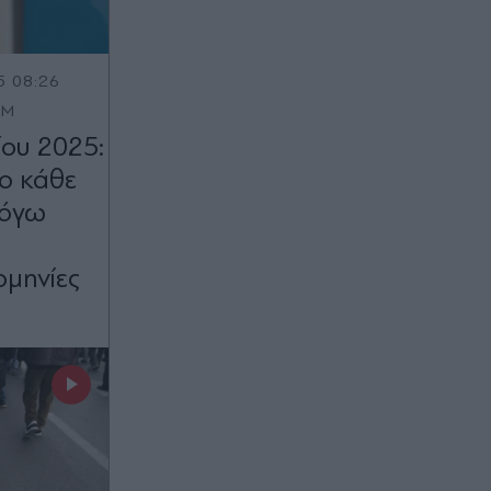
5 08:26
OM
ου 2025:
ο κάθε
λόγω
ομηνίες