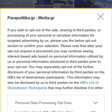
Parapolitika.gr -
Media.gr
If you wish to opt-out of the sale, sharing to third parties, or
ΔΙΕΘΝΗ
23.01.2026 06:15
processing of your personal or sensitive information for
ΕΛΙΣΑΒΕΤ ΣΤΑΜΟΠΟΥΛΟΥ
targeted advertising by us, please use the below opt-out
section to confirm your selection. Please note that after your
Νταβός: Τα παράδοξα, το διπλωματικό
opt-out request is processed you may continue seeing
θρίλερ, τα σχέδια Τραμπ για Γροιλανδία
interest-based ads based on personal information utilized by
us or personal information disclosed to third parties prior to
και τερματισμούς πολέμων
your opt-out. You may separately opt-out of the further
disclosure of your personal information by third parties on the
IAB’s list of downstream participants. This information may
also be disclosed by us to third parties on the
IAB’s List of
Εγγραφή στο newsletter
Downstream Participants
that may further disclose it to other
third parties.
Personal Data Processing Opt Outs