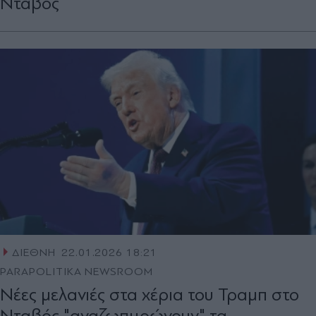
Νταβός
ΔΙΕΘΝΗ
22.01.2026 18:21
PARAPOLITIKA NEWSROOM
Νέες μελανιές στα χέρια του Τραμπ στο
Νταβός "αναζωπυρώνουν" τα