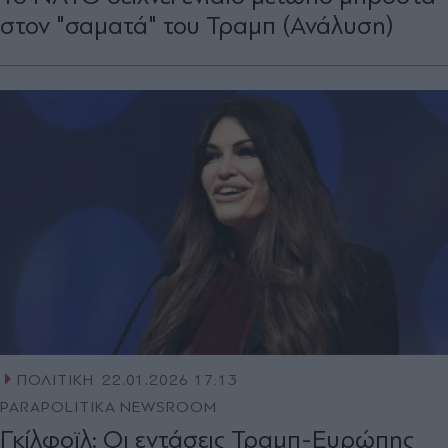
στον "σαματά" του Τραμπ (Ανάλυση)
ΠΟΛΙΤΙΚΗ
22.01.2026 17:13
PARAPOLITIKA NEWSROOM
Γκίλφοϊλ: Οι εντάσεις Τραμπ-Ευρώπης