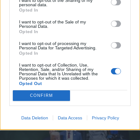
I want to opt-out of the Sharing of my
personal data.
*
Opted In
Αποδέχομαι τους
όρους χρήσης
και την πολιτική απορρήτου
I want to opt-out of the Sale of my
Personal Data.
Opted In
Εγγραφή
I want to opt-out of processing my
Personal Data for Targeted Advertising.
ΔΙΕΘΝΗ
22.01.2026 23:28
Opted In
PARAPOLITIKA NEWSROOM
X
I want to opt-out of Collection, Use,
Ουκρανία: Ο Ζελένσκι λέει πως
Retention, Sale, and/or Sharing of my
Personal Data that Is Unrelated with the
εξασφάλισε συμφωνίες στο Νταβός για
Purposes for which it was collected.
Opted Out
την ενίσχυση της αντιαεροπορικής
άμυνας
CONFIRM
Data Deletion
Data Access
Privacy Policy