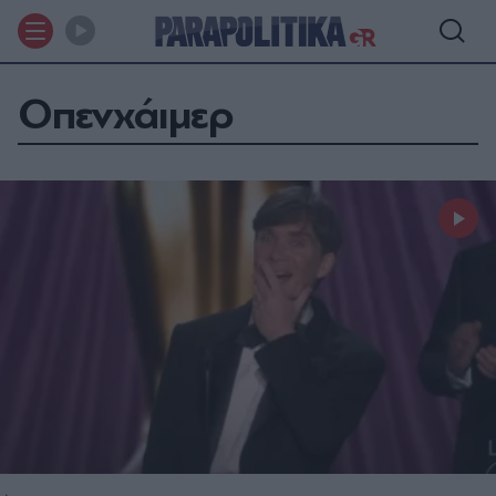
Οπενχάιµερ