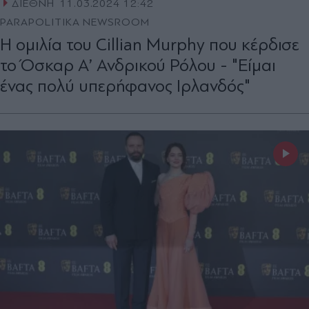
ΔΙΕΘΝΗ
11.03.2024 12:42
PARAPOLITIKA NEWSROOM
Η ομιλία του Cillian Murphy που κέρδισε
το Όσκαρ Α’ Ανδρικού Ρόλου - "Είμαι
ένας πολύ υπερήφανος Ιρλανδός"