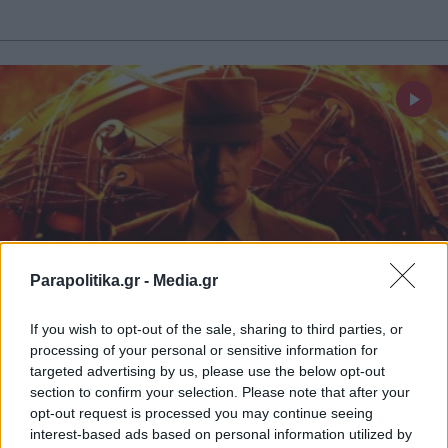
Parapolitika.gr -
Media.gr
If you wish to opt-out of the sale, sharing to third parties, or
processing of your personal or sensitive information for
LIFESTYLE
12.12.2023 17:06
targeted advertising by us, please use the below opt-out
PARAPOLITIKA NEWSROOM
section to confirm your selection. Please note that after your
Οπενχάιμερ: Ο πατέρας της ατομικής
opt-out request is processed you may continue seeing
interest-based ads based on personal information utilized by
βόμβας που η ταινία του είναι υποψήφια