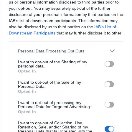
us or personal information disclosed to third parties prior to
για τις Χρυσές Σφαίρες
your opt-out. You may separately opt-out of the further
disclosure of your personal information by third parties on the
IAB’s list of downstream participants. This information may
also be disclosed by us to third parties on the
IAB’s List of
Εγγραφή στο newsletter
Downstream Participants
that may further disclose it to other
third parties.
Personal Data Processing Opt Outs
I want to opt-out of the Sharing of my
personal data.
*
Opted In
Αποδέχομαι τους
όρους χρήσης
και την πολιτική απορρήτου
I want to opt-out of the Sale of my
Personal Data.
Opted In
Εγγραφή
I want to opt-out of processing my
Personal Data for Targeted Advertising.
Opted In
X
I want to opt-out of Collection, Use,
Retention, Sale, and/or Sharing of my
Personal Data that Is Unrelated with the