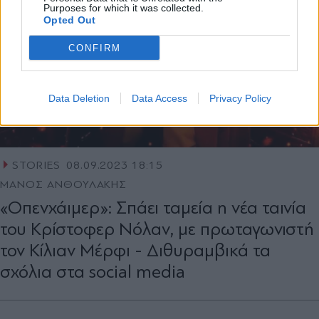
Purposes for which it was collected.
Opted Out
CONFIRM
Data Deletion
Data Access
Privacy Policy
STORIES
08.09.2023 18:15
ΜΑΝΟΣ ΑΝΘΟΥΛΑΚΗΣ
«Οπενχάιµερ»: Σπάει ταμεία η νέα ταινία
του Κρίστοφερ Νόλαν, µε πρωταγωνιστή
τον Κίλιαν Μέρφι - Διθυραμβικά τα
σχόλια στα social media