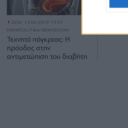
ΖΩΗ
13.06.2019 13:57
PARAPOLITIKA NEWSROOM
Τεχνητό πάγκρεας: Η
πρόοδος στην
αντιμετώπιση του διαβήτη