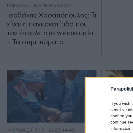
PARAPOLITIKA NEWSROOM
Ιορδάνης Χασαπόπουλος: Τι
είναι η παγκρεατίτιδα που
τον έστειλε στο νοσοκομείο
- Τα συμπτώματα
Parapoliti
If you wish 
sensitive in
confirm you
continue se
information 
STORIES
30.01.2023 14:45
ΑΘΛΗΤΙΚ