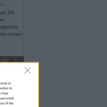
OM
 ως 26
υν
καρκίνο
στο παχύ
sonal or
ection to
ou may
 personal
out of the
:08