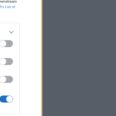
 downstream
OM
B’s List of
ος:
υς
ial
τερο