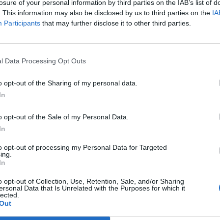
losure of your personal information by third parties on the IAB’s list of
TIKA NEWSROOM
PARAPOLITIKA NEWSRO
. This information may also be disclosed by us to third parties on the
IA
ια ανησυχία για
Διονύσης Σιμόπουλ
Participants
that may further disclose it to other third parties.
Εγγραφή στο
α του Πελέ - Οι
«Αποχαιρέτησε» το
newsletter
ια το «χρυσό
φίλους του στα soc
l Data Processing Opt Outs
» που τάραξαν
media με ένα ιδιαί
υμαστές του
αντίο
o opt-out of the Sharing of my personal data.
In
*
o opt-out of the Sale of my Personal Data.
Αποδέχομαι τους
όρους χρήσης
In
και την πολιτική απορρήτου
to opt-out of processing my Personal Data for Targeted
ing.
Εγγραφή
In
o opt-out of Collection, Use, Retention, Sale, and/or Sharing
ersonal Data that Is Unrelated with the Purposes for which it
lected.
X
Out