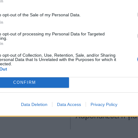
In
*
o opt-out of the Sale of my Personal Data.
Αποδέχομαι τους
όρους χρήσης
In
και την πολιτική απορρήτου
to opt-out of processing my Personal Data for Targeted
ing.
Εγγραφή
In
o opt-out of Collection, Use, Retention, Sale, and/or Sharing
ersonal Data that Is Unrelated with the Purposes for which it
E
27.09.2024 22:15
ΔΙΕΘΝΗ
25.09.2024 14
lected.
X
TIKA NEWSROOM
PARAPOLITIKA NEWSRO
Out
Γουίλσον - Ραμόνα
Μακελειό στη Σαρδ
CONFIRM
α: Παντρεύονται
Ξεψύχησε ο 11χρον
δηνία αυτό το
του μακελάρη που
οκύριακο
Data Deletion
Data Access
Privacy Policy
όλη του την οικογέ
Χαροπαλεύει η για