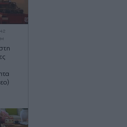
:42
OM
στη
ες
ητα
τεο)