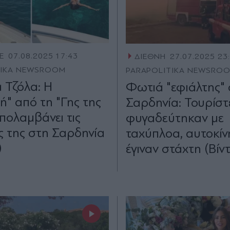
E
07.08.2025 17:43
ΔΙΕΘΝΗ
27.07.2025 23
TIKA NEWSROOM
PARAPOLITIKA NEWSRO
α Τζόλα: Η
Φωτιά "εφιάλτης" 
ή" από τη "Γης της
Σαρδηνία: Τουρίστ
απολαμβάνει τις
φυγαδεύτηκαν με
ς της στη Σαρδηνία
ταχύπλοα, αυτοκίν
)
έγιναν στάχτη (Βίν