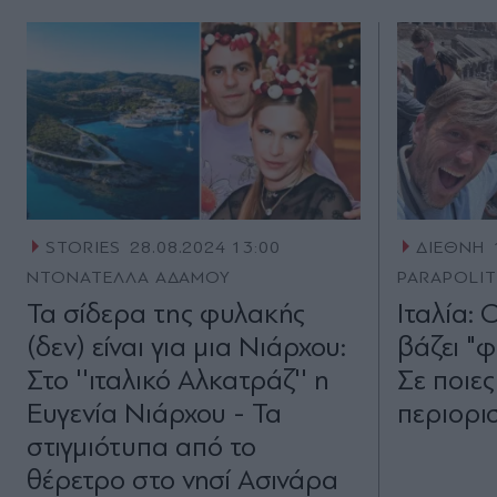
STORIES
28.08.2024 13:00
ΔΙΕΘΝΗ
ΝΤΟΝΑΤΕΛΛΑ ΑΔΑΜΟΥ
PARAPOLI
Τα σίδερα της φυλακής
Ιταλία:
(δεν) είναι για μια Νιάρχου:
βάζει "φ
Στο ''ιταλικό Αλκατράζ'' η
Σε ποιες
Ευγενία Νιάρχου - Τα
περιορι
στιγμιότυπα από το
θέρετρο στο νησί Ασινάρα