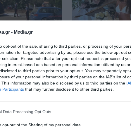
ka.gr -
Media.gr
12.07.2025 22:10
LIFESTYLE
11.07.2025 
to opt-out of the sale, sharing to third parties, or processing of your per
TIKA NEWSROOM
PARAPOLITIKA NEWSRO
formation for targeted advertising by us, please use the below opt-out s
 δυστύχημα στη
Σοφία Βεργκάρα: 
r selection. Please note that after your opt-out request is processed y
: Νέα στοιχεία για
eing interest-based ads based on personal information utilized by us or
τα 53α γενέθλιά τ
disclosed to third parties prior to your opt-out. You may separately opt-
ράσυρση 24χρονης
Σαρδηνία με λευκό 
losure of your personal information by third parties on the IAB’s list of
σύζυγο του CEO της
και καλοκαιρινή δ
. This information may also be disclosed by us to third parties on the
IA
Participants
that may further disclose it to other third parties.
sa - "Σταμάτησε,
(Εικόνες)
Εγγραφή στο
ησε να της κάνει
newsletter
η"
l Data Processing Opt Outs
o opt-out of the Sharing of my personal data.