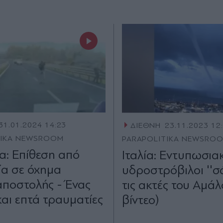
31.01.2024 14:23
ΔΙΕΘΝΗ
23.11.2023 12
TIKA NEWSROOM
PARAPOLITIKA NEWSRO
α: Επίθεση από
Ιταλία: Εντυπωσια
α σε όχημα
υδροστρόβιλοι ''σ
ποστολής - Ένας
τις ακτές του Αμάλ
και επτά τραυματίες
βίντεο)