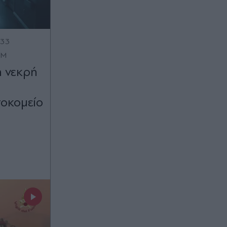
:33
OM
η νεκρή
σοκομείο