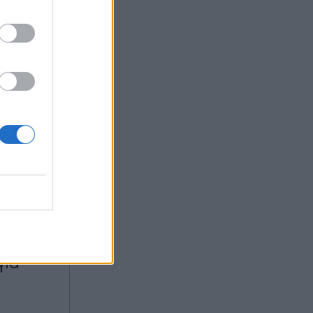
:39
OM
ηνία:
ος γιος
 σκότωσε
νεια -
γιά