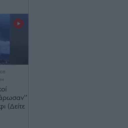
:08
OM
κοί
άρωσαν''
φι (Δείτε