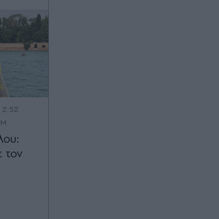
12:52
OM
λου:
ε τον