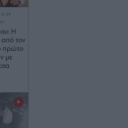
18:39
OM
ου: Η
 από τον
ο πρώτο
ην με
τσα