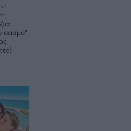
:52
OM
ζια:
ν σασμό"
ος
τεο)