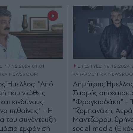
E
17.12.2024 01:01
LIFESTYLE
16.12.2024 
TIKA NEWSROOM
PARAPOLITIKA NEWSRO
ς Ήμελλος: "Από
Δημήτρης Ήμελλος
μή που νιώθεις
Σασμός αποχαιρετ
και κινδύνους
"Φραγκιαδάκη" - Τ
 να πεθαίνεις" - Η
Τζομπανάκη, Αερά
ία του συνέντευξη
Μαντζώρου, θρήνο
ημόσια εμφάνισή
social media (Εικό