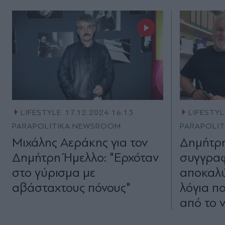
LIFESTYLE
17.12.2024 16:13
LIFESTYL
PARAPOLITIKA NEWSROOM
PARAPOLI
Μιχάλης Αεράκης για τον
Δημήτρη
Δημήτρη Ήμελλο: "Ερχόταν
συγγραφ
στο γύρισμα με
αποκαλύ
αβάσταχτους πόνους"
λόγια πο
από το 