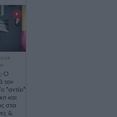
23:28
OM
: Ο
ά τον
ο "αντίο"
κη και
ς στα
νες &