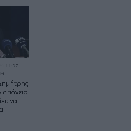
24 11:07
OM
Δημήτρης
 απόγειο
ίχε να
α