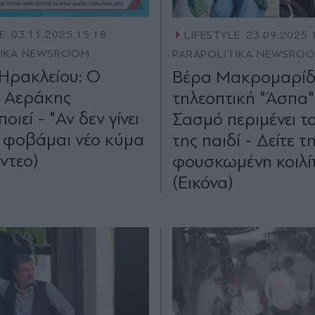
E
03.11.2025 15:18
LIFESTYLE
23.09.2025 
TIKA NEWSROOM
PARAPOLITIKA NEWSRO
 Ηρακλείου: Ο
Βέρα Μακρομαρίδ
 Αεράκης
τηλεοπτική "Άσπα"
οιεί - "Αν δεν γίνει
Σασμό περιμένει τ
 φοβάμαι νέο κύμα
της παιδί - Δείτε τ
ίντεο)
φουσκωμένη κοιλί
(Εικόνα)