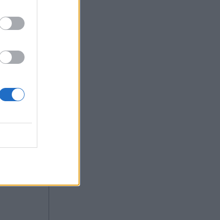
21:00
OM
ούλου: Η
α στον
οι
ει