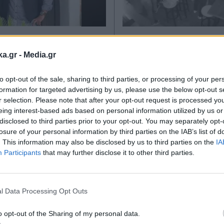
E
30.08.2025 21:18
ΕΛΛΑΔΑ
11.08.2025 19
TIKA NEWSROOM
PARAPOLITIKA NEWSRO
ka.gr -
Media.gr
Μαντζώρος:
Ηράκλειο: Επήλθε 
to opt-out of the sale, sharing to third parties, or processing of your per
νωμένος μετά από
μεταξύ των δύο Κ
formation for targeted advertising by us, please use the below opt-out s
κεφαλικό ο
και του Ελληνοκαν
r selection. Please note that after your opt-out request is processed y
eing interest-based ads based on personal information utilized by us or
ής" του Σαμού - Η
ξυλοκοπήθηκε άγρι
disclosed to third parties prior to your opt-out. You may separately opt-
 του Ιωάννη
Ελεύθεροι με
losure of your personal information by third parties on the IAB’s list of
ση
περιοριστικούς όρ
. This information may also be disclosed by us to third parties on the
IA
Participants
that may further disclose it to other third parties.
Εγγραφή στο
newsletter
l Data Processing Opt Outs
o opt-out of the Sharing of my personal data.