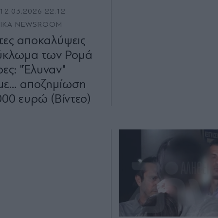
12.03.2026 22:12
TIKA NEWSROOM
τες αποκαλύψεις
κύκλωμα των Ρομά
ίρες: "Έλυναν"
με… αποζημίωση
000 ευρώ (Bίντεο)