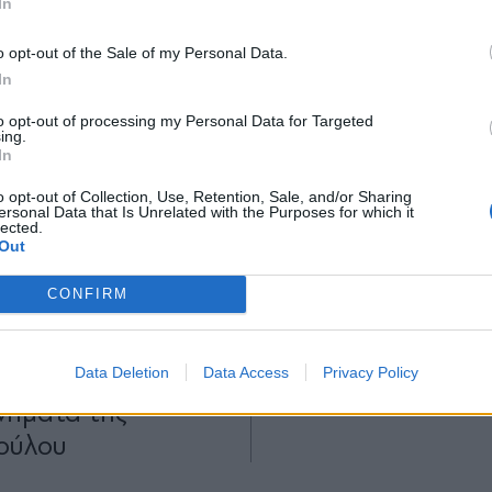
In
*
o opt-out of the Sale of my Personal Data.
Αποδέχομαι τους
όρους χρήσης
In
και την πολιτική απορρήτου
ΙΤΙΚΑ
15.05.2025 06:25
LIFESTYLE
10.01.2025 
to opt-out of processing my Personal Data for Targeted
ing.
Εγγραφή
PARAPOLITIKA NEWSRO
In
ντηση
Μαριλίτα Λαμπροπ
o opt-out of Collection, Use, Retention, Sale, and/or Sharing
ύρου με το "Νο 3"
αναφορά όλο νόημ
ersonal Data that Is Unrelated with the Purposes for which it
lected.
X
μπ, το πολλαπλό
Δημήτρη Λάλο - Βί
Out
που έστειλε ο
Παράλληλοι, γράφ
CONFIRM
κης με τον Δένδια,
ές στους γενικούς
Data Deletion
Data Access
Privacy Policy
είς και τα
νήματα της
ούλου