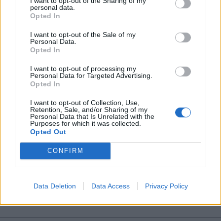
I want to opt-out of the Sharing of my
personal data.
*
Opted In
Αποδέχομαι τους
όρους χρήσης
και την πολιτική απορρήτου
I want to opt-out of the Sale of my
Personal Data.
Opted In
Εγγραφή
I want to opt-out of processing my
Personal Data for Targeted Advertising.
Opted In
X
I want to opt-out of Collection, Use,
Retention, Sale, and/or Sharing of my
Personal Data that Is Unrelated with the
Purposes for which it was collected.
Opted Out
ΥΓΕΙΑ
21.11.2025 16:52
CONFIRM
ΒΑΣΙΛΗΣ ΒΕΝΙΖΕΛΟΣ
Τορίνο: Με επιτυχία ολοκληρώθηκε
σήμερα η μεταμόσχευση ήπατος στον
Data Deletion
Data Access
Privacy Policy
18χρονο Μάριο