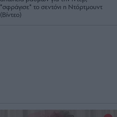
"σφράγισε" το σεντόνι η Ντόρτμουντ
(Βίντεο)