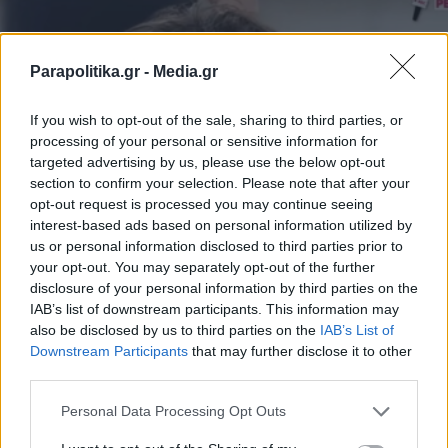
Parapolitika.gr -
Media.gr
If you wish to opt-out of the sale, sharing to third parties, or
processing of your personal or sensitive information for
targeted advertising by us, please use the below opt-out
section to confirm your selection. Please note that after your
opt-out request is processed you may continue seeing
interest-based ads based on personal information utilized by
us or personal information disclosed to third parties prior to
ΕΛΛΑΔΑ
22.11.2025 17:59
your opt-out. You may separately opt-out of the further
PARAPOLITIKA NEWSROOM
disclosure of your personal information by third parties on the
Αγωνία για τον 18χρονο Μάριο - Ποιο
IAB’s list of downstream participants. This information may
also be disclosed by us to third parties on the
IAB’s List of
είναι το κρίσιμο βήμα που ακολουθεί;
Εγγραφή στο newsletter
Downstream Participants
that may further disclose it to other
Γιατί μπαίνει ξανά στο χειρουργείο;
third parties.
Personal Data Processing Opt Outs