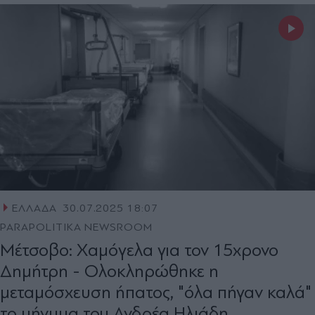
ΕΛΛΑΔΑ
30.07.2025 18:07
PARAPOLITIKA NEWSROOM
Μέτσοβο: Χαμόγελα για τον 15χρονο
Δημήτρη - Oλοκληρώθηκε η
μεταμόσχευση ήπατος, "όλα πήγαν καλά"
το μήνυμα του Ανδρέα Ηλιάδη