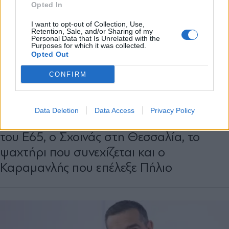
Opted In
X
I want to opt-out of Collection, Use,
Retention, Sale, and/or Sharing of my
Personal Data that Is Unrelated with the
Purposes for which it was collected.
Opted Out
CONFIRM
SECRET
16.05.2026 19:00
ΤΣΟΠΑΝΑΚΟΣ
Data Deletion
Data Access
Privacy Policy
Τα τετ-α-τετ βουλευτών και τα εγκαίνια
του Ε65, ο Σχοινάς στη Θεσσαλία, το
ψαχτήρι που συνεχίζεται και ο
Καραμανλής που επέλεξε Πήλιο