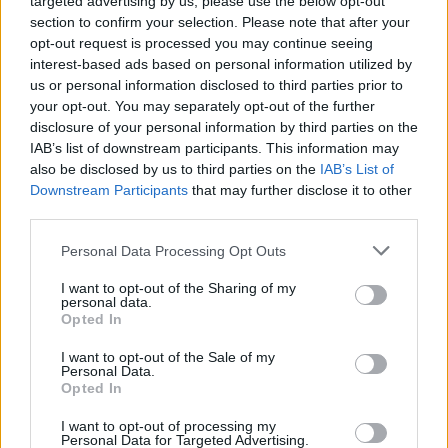
targeted advertising by us, please use the below opt-out
section to confirm your selection. Please note that after your
opt-out request is processed you may continue seeing
interest-based ads based on personal information utilized by
us or personal information disclosed to third parties prior to
your opt-out. You may separately opt-out of the further
disclosure of your personal information by third parties on the
IAB’s list of downstream participants. This information may
SECRET
30.05.2026 19:30
also be disclosed by us to third parties on the
IAB’s List of
ΤΣΟΠΑΝΑΚΟΣ
Εγγραφή στο newsletter
Downstream Participants
that may further disclose it to other
Ο σκληρός ροκάς, οι κτηνοτρόφοι που
third parties.
ζητούν λύσεις, οι Λαρισαίοι… ΕΛΑΣίτες
Personal Data Processing Opt Outs
και οι μεγάλες ελλείψεις
I want to opt-out of the Sharing of my
personal data.
*
Opted In
Αποδέχομαι τους
όρους χρήσης
και την πολιτική απορρήτου
I want to opt-out of the Sale of my
Personal Data.
Opted In
Εγγραφή
I want to opt-out of processing my
Personal Data for Targeted Advertising.