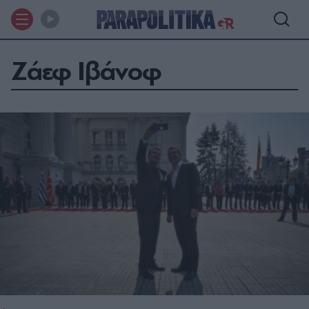
Ζάεφ Ιβάνοφ