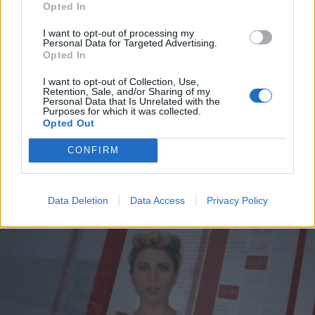
Opted In
Εγγραφή
I want to opt-out of processing my
Personal Data for Targeted Advertising.
Opted In
X
I want to opt-out of Collection, Use,
Retention, Sale, and/or Sharing of my
ΔΙΕΘΝΗ
13.09.2018 08:36
Personal Data that Is Unrelated with the
Purposes for which it was collected.
PARAPOLITIKA NEWSROOM
Opted Out
Δημοψήφισμα: Το χαρτί της
CONFIRM
αποσταθεροποίησης παίζει τώρα ο Ζάεφ
Data Deletion
Data Access
Privacy Policy