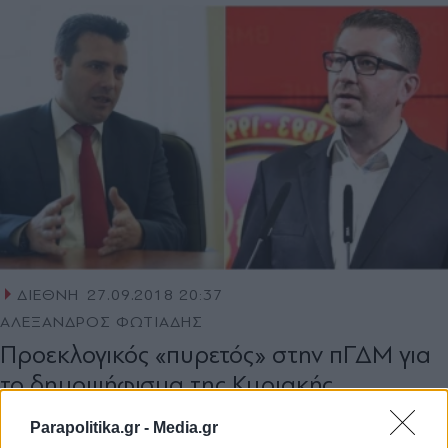
ΔΙΕΘΝΗ
27.09.2018 20:37
ΑΛΕΞΑΝΔΡΟΣ ΦΩΤΙΑΔΗΣ
Προεκλογικός «πυρετός» στην πΓΔΜ για
το δημοψήφισμα της Κυριακής
Parapolitika.gr -
Media.gr