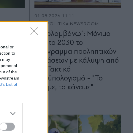
01.08.2026 11:11
M
PARAPOLITIKA NEWSROOM
"Προλαμβάνω": Μόνιμο
ου
έως το 2030 το
sonal or
πρόγραμμα προληπτικών
ection to
ρέπει
εξετάσεων με κάλυψη από
ou may
 personal
τον Τακτικό
out of the
Προϋπολογισμό - "Το
 downstream
B’s List of
είπαμε, το κάναμε"