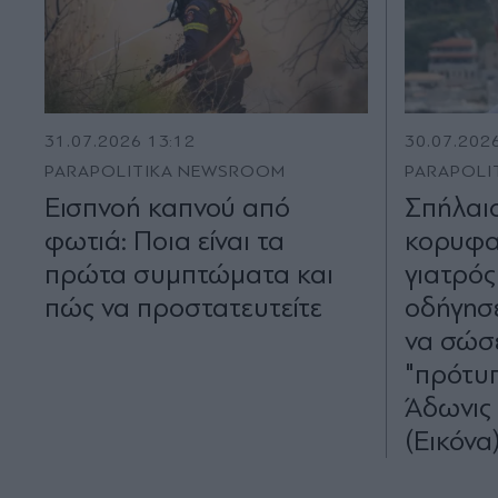
31.07.2026 13:12
30.07.202
PARAPOLITIKA NEWSROOM
PARAPOLI
Εισπνοή καπνού από
Σπήλαιο
φωτιά: Ποια είναι τα
κορυφαί
πρώτα συμπτώματα και
γιατρός
πώς να προστατευτείτε
οδήγησ
να σώσε
"πρότυπ
Άδωνις
(Εικόνα