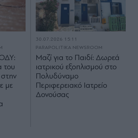
30.07.2026 15:11
M
PARAPOLITIKA NEWSROOM
ΕΟΔΥ:
Μαζί για το Παιδί: Δωρεά
α του
ιατρικού εξοπλισμού στο
 στην
Πολυδύναμο
ε με
Περιφερειακό Ιατρείο
Δονούσας
α