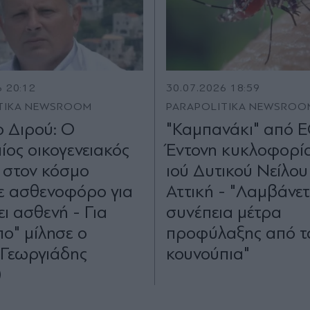
6 20:12
30.07.2026 18:59
TIKA NEWSROOM
PARAPOLITIKA NEWSROO
 Διρού: Ο
"Καμπανάκι" από 
ος οικογενειακός
Έντονη κυκλοφορί
 στον κόσμο
ιού Δυτικού Νείλου
ε ασθενοφόρο για
Αττική - "Λαμβάνετ
ι ασθενή - Για
συνέπεια μέτρα
ο" μίλησε ο
προφύλαξης από τ
 Γεωργιάδης
κουνούπια"
)