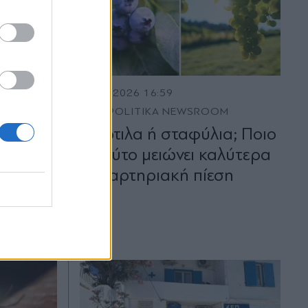
31.07.2026 16:59
M
PARAPOLITIKA NEWSROOM
Μύρτιλα ή σταφύλια; Ποιο
άγκωμα
φρούτο μειώνει καλύτερα
 βήματα
την αρτηριακή πίεση
ο