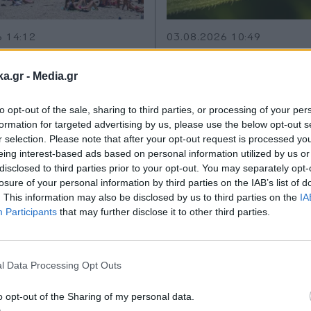
6 14:12
03.08.2026 10:49
ΤΣΙΠΗ
PARAPOLITIKA NEWSROO
ε και τι πίνουμε το
Απλό τσίμπημα
ka.gr -
Media.gr
ίρι: Διατροφολόγος
κουνουπιού ή ιός τ
to opt-out of the sale, sharing to third parties, or processing of your per
ύπτει στο
Δυτικού Νείλου; Τα
formation for targeted advertising by us, please use the below opt-out s
itika.gr όλα όσα
συμπτώματα που π
r selection. Please note that after your opt-out request is processed y
eing interest-based ads based on personal information utilized by us or
να γνωρίζετε για
να προσέξετε
disclosed to third parties prior to your opt-out. You may separately opt-
θρέψη και
losure of your personal information by third parties on the IAB’s list of
. This information may also be disclosed by us to third parties on the
IA
ση - Τι πρέπει να
Participants
that may further disclose it to other third parties.
αι τι όχι
Εγγραφή στο
newsletter
l Data Processing Opt Outs
o opt-out of the Sharing of my personal data.