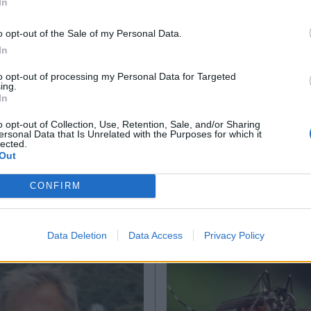
In
*
o opt-out of the Sale of my Personal Data.
Αποδέχομαι τους
όρους χρήσης
In
και την πολιτική απορρήτου
to opt-out of processing my Personal Data for Targeted
ing.
Εγγραφή
6 18:07
31.07.2026 17:31
In
TIKA NEWSROOM
PARAPOLITIKA NEWSROO
o opt-out of Collection, Use, Retention, Sale, and/or Sharing
ή Πνευμονολογική
ΕΟΔΥ: Πώς να
ersonal Data that Is Unrelated with the Purposes for which it
lected.
X
α: Οδηγίες
αντιδράσετε σε δ
Out
σίας από τον καπνό
λαγοκέφαλου - Τα
CONFIRM
καγιών και τα
μέχρι το νοσοκομεί
μενα σωματίδια
Data Deletion
Data Access
Privacy Policy