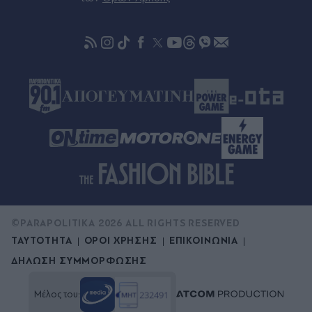
Πριν 25 λεπτά
Συγκλονίζει η Αφροδίτη Νέστορα για τη μητέρα
της: "Συγγνώμη που δεν κατάφερα να σε
προστατεύσω - Κοιμάμαι και ξυπνάω και το
όνειρο παραμένει το ίδιο φρικιαστικό"
©PARAPOLITIKA 2026 ALL RIGHTS RESERVED
ΤΑΥΤΟΤΗΤΑ
ΟΡΟΙ ΧΡΗΣΗΣ
ΕΠΙΚΟΙΝΩΝΙΑ
ΔΗΛΩΣΗ ΣΥΜΜΟΡΦΩΣΗΣ
Μέλος του: