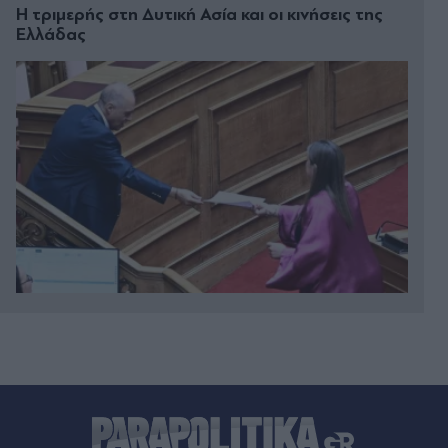
Η τριµερής στη ∆υτική Ασία και οι κινήσεις της
Ελλάδας
Πριν 5 λεπτά
Ιράν: "Δεν εξετάζουμε επί του παρόντος την
επιβολή τελών διέλευσης από τα Στενά του
Ορμούζ" - Η θέση για την αμυντική συμφωνία
Σαουδικής Αραβίας, Πακιστάν, Τουρκίας