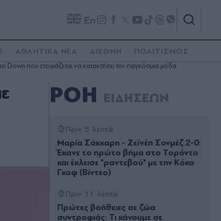
En
E
ΑΘΛΗΤΙΚΑ ΝΕΑ
ΔΙΕΘΝΗ
ΠΟΛΙΤΙΣΜΟΣ
 Down που ετοιμάζεται να κατακτήσει την παγκόσμια μόδα
με
ΡΟΗ
ΕΙΔΗΣΕΩΝ
Πριν 5 λεπτά
Μαρία Σάκκαρη - Ζεϊνέπ Σονμέζ 2-0:
Έκανε το πρώτο βήμα στο Τορόντο
και έκλεισε "ραντεβού" με την Κόκο
Γκοφ (Βίντεο)
Πριν 11 λεπτά
Πρώτες βοήθειες σε ζώα
συντροφιάς: Τι κάνουμε σε