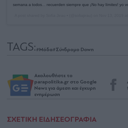
semana a todos... recuerden siempre que ¡No hay límites! yo v
A post shared by
Sofía Jirau •
(@sofiajirau) on
Nov 13, 2019 a
TAGS:
#Μόδα
#Σύνδρομο Down
Ακολουθήστε το
parapolitika.gr στο Google
News για άμεση και έγκυρη
ενημέρωση
ΣΧΕΤΙΚΗ ΕΙΔΗΣΕΟΓΡΑΦΙΑ