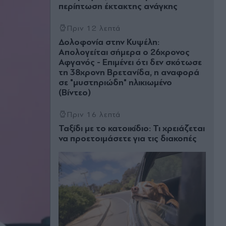
περίπτωση έκτακτης ανάγκης
Πριν 12 λεπτά
Δολοφονία στην Κυψέλη:
Απολογείται σήμερα ο 26χρονος
Αφγανός - Επιμένει ότι δεν σκότωσε
τη 38χρονη Βρετανίδα, η αναφορά
σε "μυστηριώδη" ηλικιωμένο
(Βίντεο)
Πριν 16 λεπτά
Ταξίδι με το κατοικίδιο: Τι χρειάζεται
να προετοιμάσετε για τις διακοπές