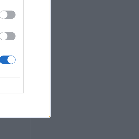
nd το