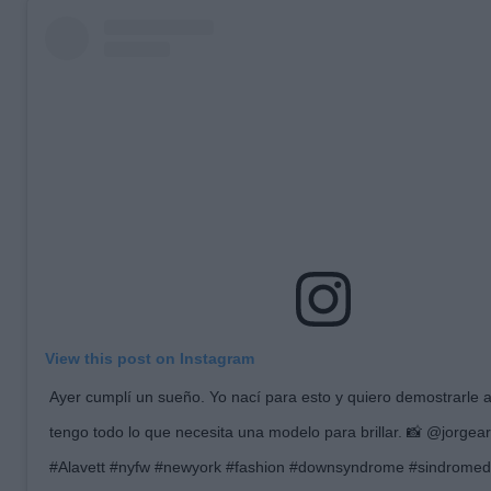
View this post on Instagram
Ayer cumplí un sueño. Yo nací para esto y quiero demostrarle
tengo todo lo que necesita una modelo para brillar. 📸 @jorge
#Alavett #nyfw #newyork #fashion #downsyndrome #sindrom