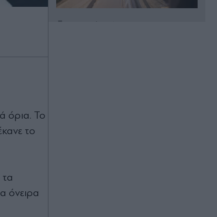
Πριν 26 λεπτά
Δύο εκρήξεις στα Στενά του
Ορμούζ: Τι ανέφερε πλοίαρχος
δεξαμενόπλοιου
Πριν 29 λεπτά
Διακοπές ρεύματος σε Καλλιθέα,
Άλιμο, Πειραιά και άλλες περιοχές
της Αττικής την Πέμπτη 6
ά όρια. Το
Αυγούστου
έκανε το
Πριν 31 λεπτά
Διακοπές νερού σε Αθήνα, Γλυφάδα,
Καλλιθέα και άλλη μία περιοχή της
Αττικής την Πέμπτη 6 Αυγούστου
 τα
τα όνειρα
Πριν 35 λεπτά
Ζώδια σήμερα: Νέος κύκλος σε