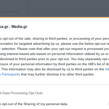
t 6:33am PST
ka.gr -
Media.gr
ι σε όλο τον κόσμο χωρίς κανέναν φόβο.
to opt-out of the sale, sharing to third parties, or processing of your per
formation for targeted advertising by us, please use the below opt-out s
φιά δεν κάνει διακρίσεις.
r selection. Please note that after your opt-out request is processed y
eing interest-based ads based on personal information utilized by us or
χρωμοσώματα δεν έχουν και τόση σημασία. Η ίδια
disclosed to third parties prior to your opt-out. You may separately opt-
θέλει να γίνει μοντέλο και ότι ονειρευόταν μια μ
losure of your personal information by third parties on the IAB’s list of
. This information may also be disclosed by us to third parties on the
IA
Participants
that may further disclose it to other third parties.
Εγγραφή στο
newsletter
l Data Processing Opt Outs
o opt-out of the Sharing of my personal data.