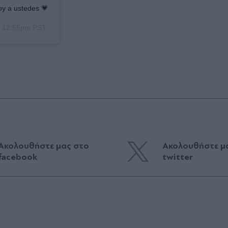
oy a ustedes 💗
t 12:55pm PST
Ακολουθήστε μας στο
Ακολουθήστε μ
facebook
twitter