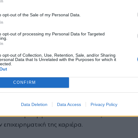
In
*
o opt-out of the Sale of my Personal Data.
Αποδέχομαι τους
όρους χρήσης
In
και την πολιτική απορρήτου
to opt-out of processing my Personal Data for Targeted
ing.
Εγγραφή
In
o opt-out of Collection, Use, Retention, Sale, and/or Sharing
ersonal Data that Is Unrelated with the Purposes for which it
lected.
X
lavett #dream
Out
CONFIRM
t 1:03pm PST
Data Deletion
Data Access
Privacy Policy
 έχει δημιουργήσει ήδη το δικό της fashion bra
ην επιχειρηματική της καριέρα.