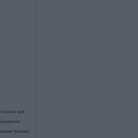
 al mundo que
areyesphoto
ededown #dream