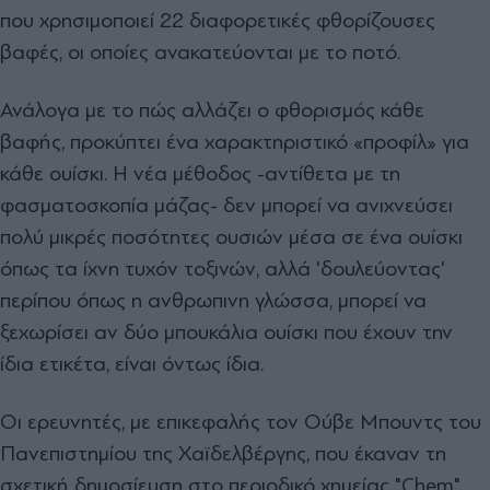
που χρησιμοποιεί 22 διαφορετικές φθορίζουσες
βαφές, οι οποίες ανακατεύονται με το ποτό.
Ανάλογα με το πώς αλλάζει ο φθορισμός κάθε
βαφής, προκύπτει ένα χαρακτηριστικό «προφίλ» για
κάθε ουίσκι. Η νέα μέθοδος -αντίθετα με τη
φασματοσκοπία μάζας- δεν μπορεί να ανιχνεύσει
πολύ μικρές ποσότητες ουσιών μέσα σε ένα ουίσκι
όπως τα ίχνη τυχόν τοξινών, αλλά 'δουλεύοντας'
περίπου όπως η ανθρωπινη γλώσσα, μπορεί να
ξεχωρίσει αν δύο μπουκάλια ουίσκι που έχουν την
ίδια ετικέτα, είναι όντως ίδια.
Οι ερευνητές, με επικεφαλής τον Ούβε Μπουντς του
Πανεπιστημίου της Χαϊδελβέργης, που έκαναν τη
σχετική δημοσίευση στο περιοδικό χημείας "Chem",