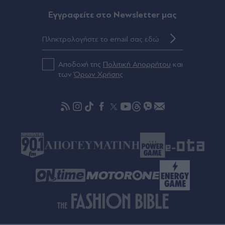
Σαμοθράκη: "Την έβγαλαν στη στεριά σε
ημιλιπόθυμη κατάσταση", συγκλονίζει ο
Eγγραφείτε στο Newsletter μας
21χρονος ναυαγοσώστης που έσωσε Ιταλίδα
τουρίστρια
Πριν 36 λεπτά
Αποδοχή της
Πολιτική Απορρήτου
και
Ξεχάστε το κατσαβίδι: Το απλό εργαλείο που
των
Όρων Χρήσης
βγάζει ευκολότερα τα αγριόχορτα από το χαλίκι
Πριν 38 λεπτά
Ελεονώρα Μελέτη: Η τρυφερή ανάρτηση με την
κόρη της και η αποκάλυψη - "Στην ίδια παραλία
έμαθα ότι ήμουν έγκυος" (Εικόνα)